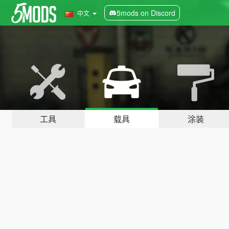
5mods on Discord
中文
工具
载具
涂装