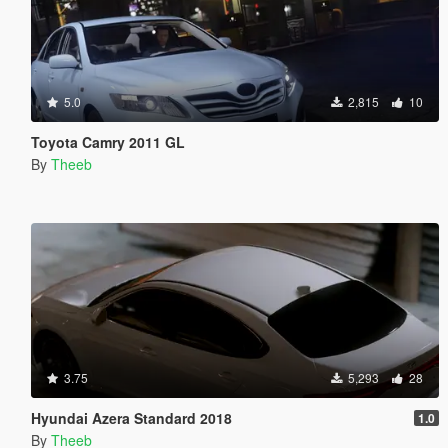
5.0
2,815
10
Toyota Camry 2011 GL
By
Theeb
3.75
5,293
28
Hyundai Azera Standard 2018
1.0
By
Theeb