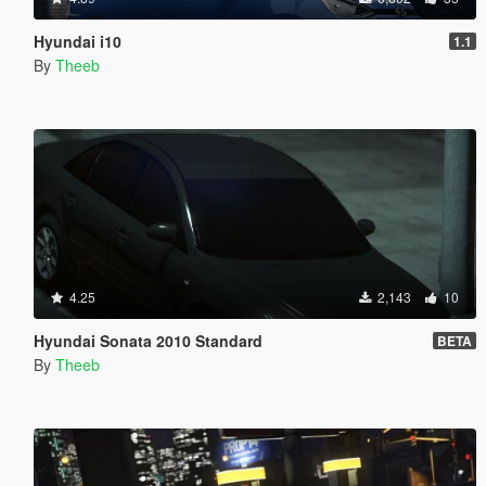
Hyundai i10
1.1
By
Theeb
4.25
2,143
10
Hyundai Sonata 2010 Standard
BETA
By
Theeb