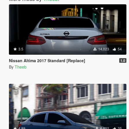
3.5
14,023
54
Nissan Altima 2017 Standard [Replace]
1.0
By
Theeb
4.89
6,802
35