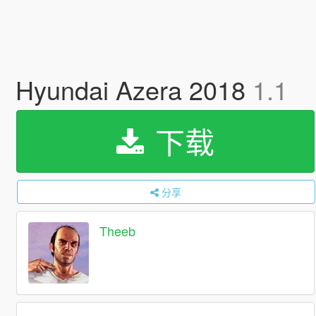
Hyundai Azera 2018
1.1
下载
分享
Theeb