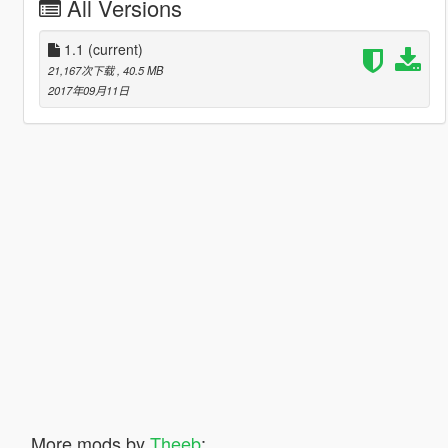
All Versions
1.1
(current)
21,167次下载
, 40.5 MB
2017年09月11日
More mods by
Theeb
: