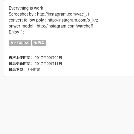
Everything is work
Screeshot by : http://instagram.com/vac_.1
convert to low poly : http://instagram.com/o_krz
onwer model : http://instagram.com/warcheff
Enjoy ( :
HYUNDAI
汽车
2017年09月09日
首次上传时间：
2017年09月11日
最后更新时间：
3小时前
最后下载：