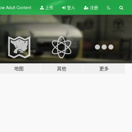
ow Adult
Content
上传
登入
注册
地图
其他
更多