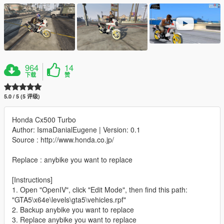
964
14
下载
赞
5.0 / 5 (5 评级)
Honda Cx500 Turbo
Author: IsmaDanialEugene | Version: 0.1
Source : http://www.honda.co.jp/
Replace : anybike you want to replace
[Instructions]
1. Open "OpenIV", click "Edit Mode", then find this path:
"GTA5\x64e\levels\gta5\vehicles.rpf"
2. Backup anybike you want to replace
3. Replace anybike you want to replace