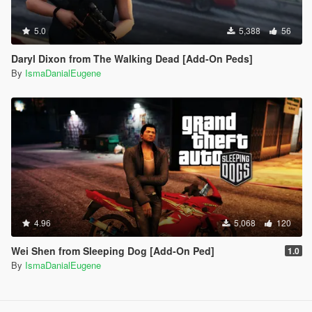
5.0
5,388
56
Daryl Dixon from The Walking Dead [Add-On Peds]
By
IsmaDanialEugene
4.96
5,068
120
Wei Shen from Sleeping Dog [Add-On Ped]
1.0
By
IsmaDanialEugene