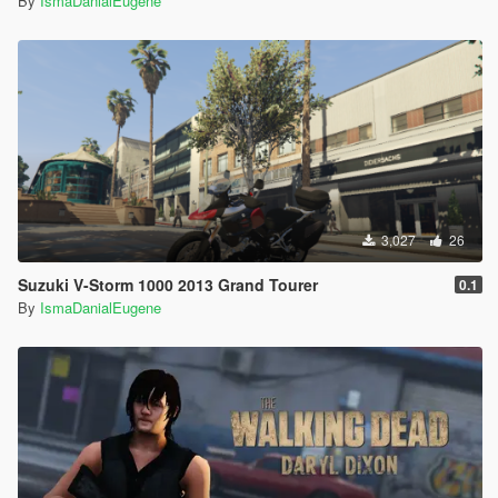
By
IsmaDanialEugene
3,027
26
Suzuki V-Storm 1000 2013 Grand Tourer
0.1
By
IsmaDanialEugene