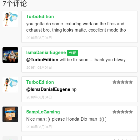
7个评论
TurboEdition
you gotta do some texturing work on the tires and
exhaust bro. thing looks matte. excellent mode tho
2016年08月04日
IsmaDanialEugene
作者
@TurboEdition
will be fix soon....thank you btway
2016年08月04日
TurboEdition
@IsmaDanialEugene
np
2016年08月04日
SampLeGaming
Nice man :(( please Honda Dio man :((((
2016年08月04日