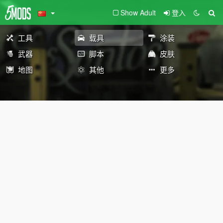
Show Adult
登入
工具
载具
涂装
武器
脚本
皮肤
地图
其他
更多