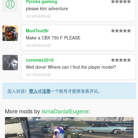
Pyroks gaming
please ktm adventure
2016年08月04日
ModTestBr
Make a CBX 750 F PLEASE
2016年08月04日
coremax2016
Well done! Where can I find the player model?
2017年05月20日
加入对话！
登入
或
注册
一个帐号才能够发表评论。
More mods by
IsmaDanialEugene
: