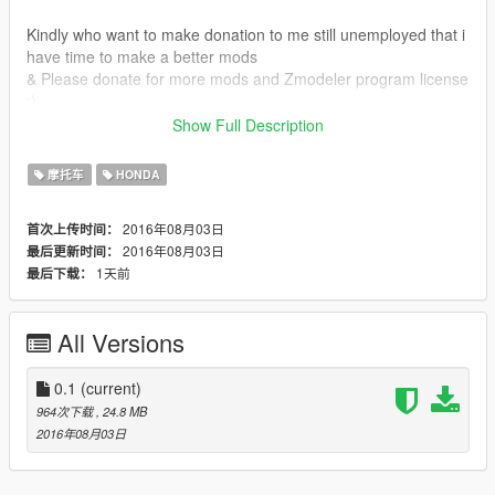
Kindly who want to make donation to me still unemployed that i
have time to make a better mods
& Please donate for more mods and Zmodeler program license
:)
Show Full Description
Do visit my Facebook
Facebook : https://www.facebook.com/Grand-Theft-Auto-V-
摩托车
HONDA
GTA-5-Malaysian-Mods-271728909535426/
2016年08月03日
首次上传时间：
2016年08月03日
最后更新时间：
1天前
最后下载：
All Versions
0.1
(current)
964次下载
, 24.8 MB
2016年08月03日