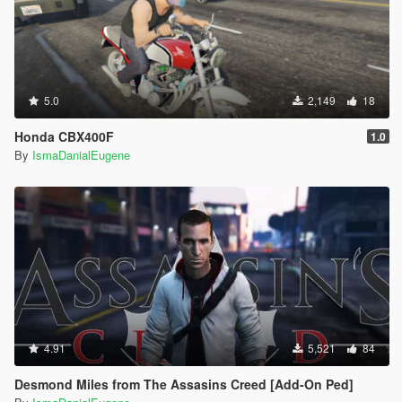
5.0
2,149
18
Honda CBX400F
1.0
By
IsmaDanialEugene
4.91
5,521
84
Desmond Miles from The Assasins Creed [Add-On Ped]