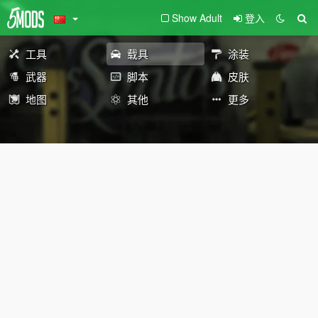
Show Adult
登入
工具
载具
涂装
武器
脚本
皮肤
地图
其他
更多