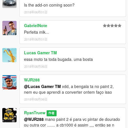
Is the add-on coming soon?
2018年06月01日
GabrielNote
Perfeita mlk...
2018年06月01日
Lucas Gamer TM
essa moto ta toda bugada. uma bosta
2018年08月06日
WJR288
@Lucas Gamer TM
vdd, a bengala ta no paint 2,
nem eu que aprendi a converter ontem faço isso
2018年08月06日
RyanTruew
作者
@WJR288
mano paint 2 é para vc pintar de dourado
ou outra cor ....... a cb1000 é assim ,,,, então se n