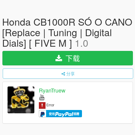
Honda CB1000R SÓ O CANO
[Replace | Tuning | Digital
Dials] [ FIVE M ]
1.0
下载
分享
RyanTruew
使用
捐赠