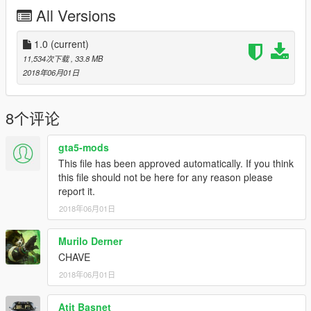
Dhiosy
All Versions
Mauricio
Edit: Dboy3D
1.0
(current)
11,534次下载
, 33.8 MB
* Complete uma moto na Los Santos Customs !! *
2018年06月01日
O CORPO DELA ESTA EM EXAUST 1
caso queira mais mods como esse, mantenha os créditos, e o
8个评论
link original de download!
gta5-mods
CANAL PARA CRÉDITOS :
This file has been approved automatically. If you think
https://www.youtube.com/channel/UCTAuIkduZ70zEESg8cIXbg
this file should not be here for any reason please
w
report it.
2018年06月01日
Peço com muita educação que respeite o trabalho dos outros.
********************BRAZIL********************
Murilo Derner
CHAVE
2018年06月01日
Atit Basnet