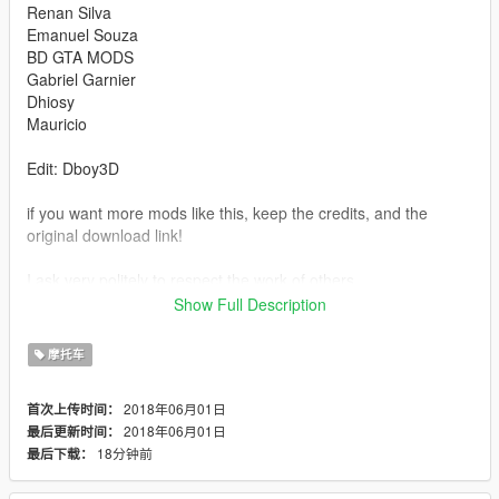
Renan Silva
Emanuel Souza
BD GTA MODS
Gabriel Garnier
Dhiosy
Mauricio
Edit: Dboy3D
if you want more mods like this, keep the credits, and the
original download link!
I ask very politely to respect the work of others.
--------------------------------------------------------------
Show Full Description
Sorry for my English.
-------------------- Info PT-BR --------------
摩托车
- Credits:CONVERTIDA POR : RYAN
EDIÇÕES:
2018年06月01日
首次上传时间：
Renan Silva
2018年06月01日
最后更新时间：
Emanuel Souza
18分钟前
最后下载：
BD GTA MODS
Gabriel Garnier