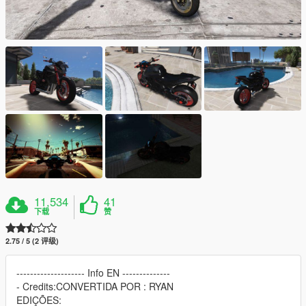
11,534
41
下载
赞
2.75 / 5 (2 评级)
-------------------- Info EN --------------
- Credits:CONVERTIDA POR : RYAN
EDIÇÕES: