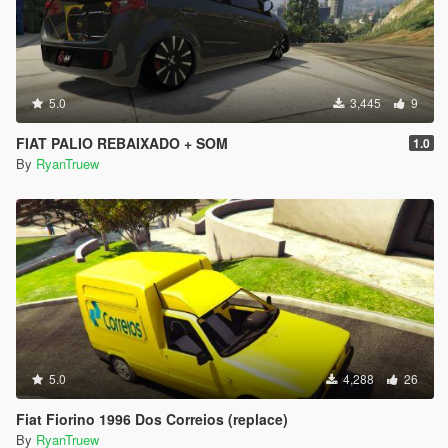
5.0
3,445
9
FIAT PALIO REBAIXADO + SOM
1.0
By
RyanTruew
5.0
4,288
26
Fiat Fiorino 1996 Dos Correios (replace)
By
RyanTruew