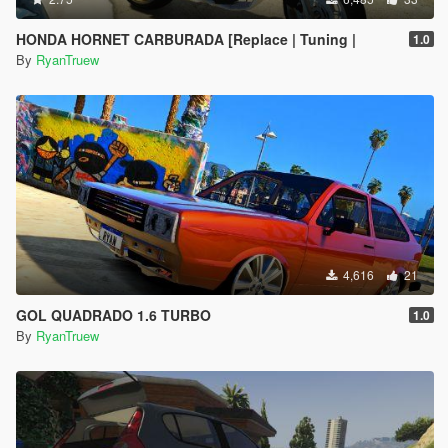
HONDA HORNET CARBURADA [Replace | Tuning |
1.0
By
RyanTruew
4,616
21
GOL QUADRADO 1.6 TURBO
1.0
By
RyanTruew