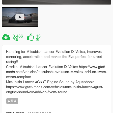
3,466
13
下载
赞
Handling for Mitsubishi Lancer Evolution IX Voltex, improves
cornering, acceleration and makes the Evo perfect for street
racing!!
Credits: Mitsubishi Lancer Evolution IX Voltex https://www.gta5-
mods.com/vehicles/mitsubishi-evolution-ix-voltex-add-on-fivem-
extras-template
Mitsubishi Lancer 4G63T Engine Sound by Aquaphobic
https://www.gta5-mods.com/vehicles/mitsubishi-lancer-4g63t-
engine-sound-oiv-add-on-fivem-sound
处理