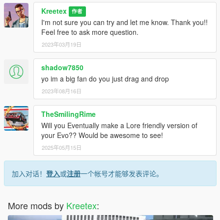
Kreetex
作者
I'm not sure you can try and let me know. Thank you!!
Feel free to ask more question.
2023年03月19日
shadow7850
yo im a big fan do you just drag and drop
2023年08月16日
TheSmilingRime
Will you Eventually make a Lore friendly version of
your Evo?? Would be awesome to see!
2025年05月15日
加入对话！
登入
或
注册
一个帐号才能够发表评论。
More mods by
Kreetex
: