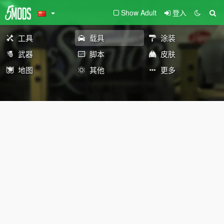
Show Adult
登入
工具
载具
涂装
武器
脚本
皮肤
地图
其他
更多