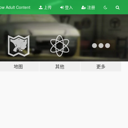
ow Adult
Content
上传
登入
注册
地图
其他
更多