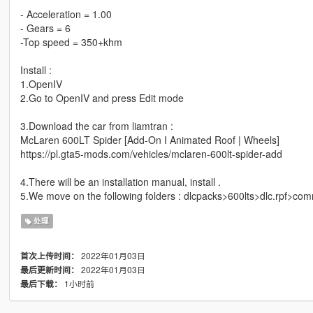
- Acceleration = 1.00
- Gears = 6
-Top speed = 350+khm
Install :
1.OpenIV
2.Go to OpenIV and press Edit mode
3.Download the car from liamtran :
McLaren 600LT Spider [Add-On I Animated Roof | Wheels]
https://pl.gta5-mods.com/vehicles/mclaren-600lt-spider-add
4.There will be an installation manual, install .
5.We move on the following folders : dlcpacks>600lts>dlc.rpf>c
处理
2022年01月03日
首次上传时间：
2022年01月03日
最后更新时间：
1小时前
最后下载：