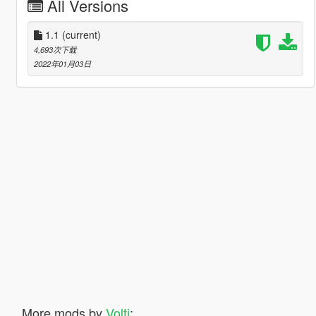
All Versions
1.1
(current)
4,693次下载
2022年01月03日
More mods by
Volti
: