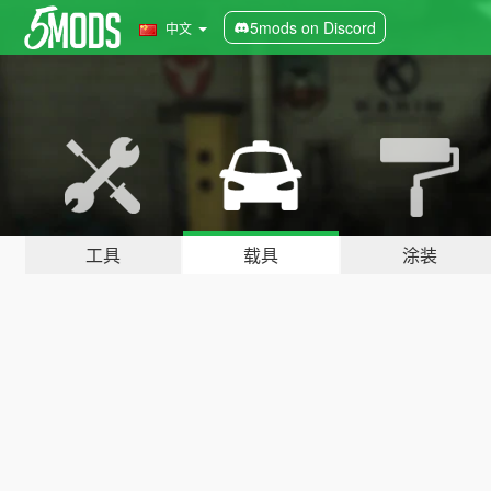
5mods on Discord
中文
工具
载具
涂装