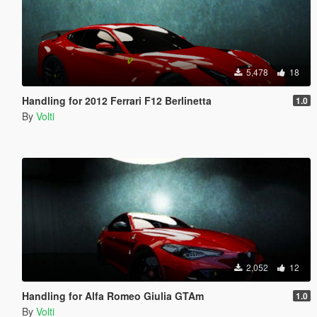
5,478
18
Handling for 2012 Ferrari F12 Berlinetta
1.0
By
Volti
2,052
12
Handling for Alfa Romeo Giulia GTAm
1.0
By
Volti