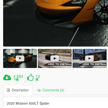
4,693
12
下载
赞
Description
Comments (0)
2020 Mclaren 600LT Spider