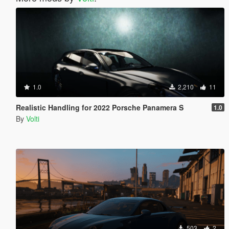
1.0
2,210
11
Realistic Handling for 2022 Porsche Panamera S
1.0
By
Volti
503
2