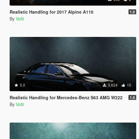
Realistic Handling for 2017 Alpine A110
1.0
By
Volti
5.0
3,624
15
Realistic Handling for Mercedes-Benz S63 AMG W222
1.0
By
Volti