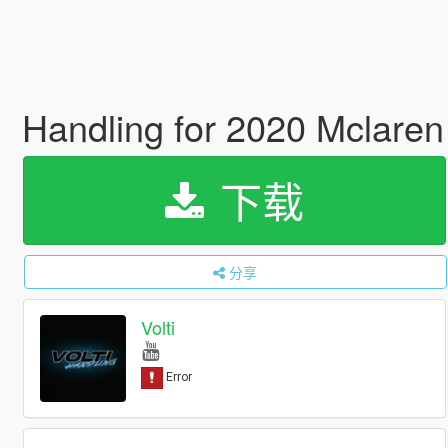
Handling for 2020 Mclare
下载
分享
Volti