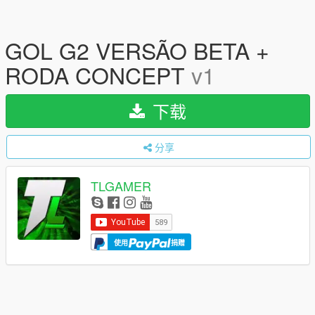
GOL G2 VERSÃO BETA +
RODA CONCEPT
v1
下载
分享
TLGAMER
使用
捐赠