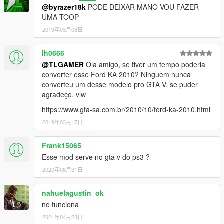
@byrazer18k
PODE DEIXAR MANO VOU FAZER
UMA TOOP
2019年03月08日
lh0666
@TLGAMER
Ola amigo, se tiver um tempo poderia
converter esse Ford KA 2010? Ninguem nunca
converteu um desse modelo pro GTA V, se puder
agradeço, vlw
https://www.gta-sa.com.br/2010/10/ford-ka-2010.html
2019年03月17日
Frank15065
Esse mod serve no gta v do ps3 ?
2020年08月31日
nahuelagustin_ok
no funciona
2021年04月23日