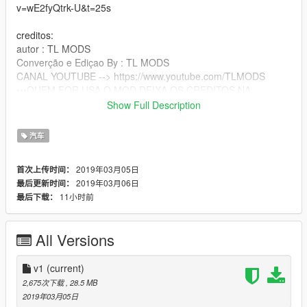
v=wE2fyQtrk-U&t=25s
creditos:
autor : TL MODS
Converção e Ediçao By : TL MODS
CANAL YOUTUBE --> https://www.youtube.com/TLMODS
•••QUEM FOR USA O MOD DEIXA OS CREDITOS NA
DESCRIÇÃO DOS VIDEOS •••
Show Full Description
LOCAL : C:\Users\Grand Theft Auto
汽车
V\mods\x64e.rpf\levels\gta5\vehicles.rpf\
2019年03月05日
首次上传时间：
2019年03月06日
最后更新时间：
11小时前
最后下载：
All Versions
v1
(current)
2,675次下载
, 28.5 MB
2019年03月05日