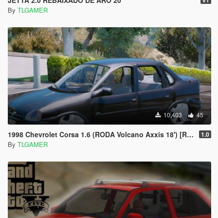
JETTA 2.0 REBAIXADO DE ARO 20
v1
By
TLGAMER
10,403
45
1998 Chevrolet Corsa 1.6 (RODA Volcano Axxis 18') [Replace]
1.0
By
TLGAMER