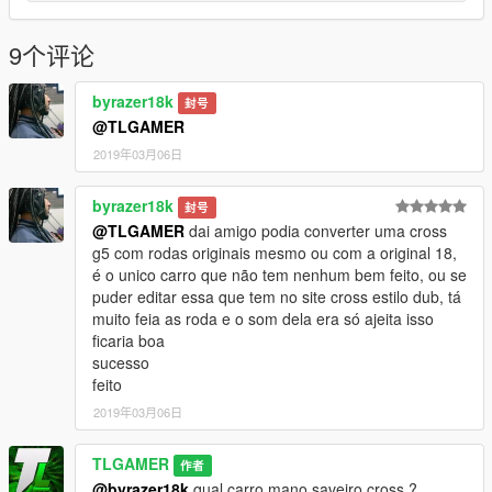
9个评论
byrazer18k
封号
@TLGAMER
2019年03月06日
byrazer18k
封号
@TLGAMER
dai amigo podia converter uma cross
g5 com rodas originais mesmo ou com a original 18,
é o unico carro que não tem nenhum bem feito, ou se
puder editar essa que tem no site cross estilo dub, tá
muito feia as roda e o som dela era só ajeita isso
ficaria boa
sucesso
feito
2019年03月06日
TLGAMER
作者
@byrazer18k
qual carro mano saveiro cross ?