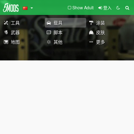
Show Adult
登入
工具
载具
涂装
武器
脚本
皮肤
地图
其他
更多