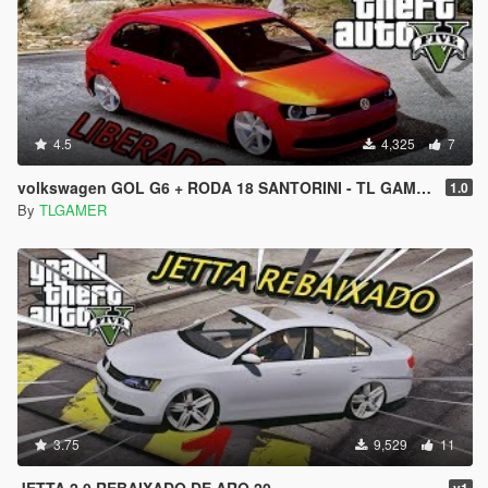
4.5
4,325
7
volkswagen GOL G6 + RODA 18 SANTORINI - TL GAMER -
1.0
By
TLGAMER
3.75
9,529
11