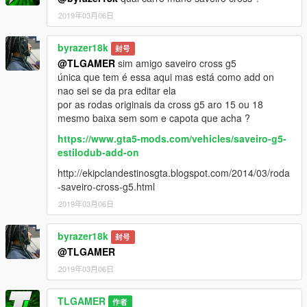
2019年03月06日
byrazer18k
封号
@TLGAMER
sim amigo saveiro cross g5
única que tem é essa aqui mas está como add on
nao sei se da pra editar ela
por as rodas originais da cross g5 aro 15 ou 18
mesmo baixa sem som e capota que acha ?
https://www.gta5-mods.com/vehicles/saveiro-g5-
estilodub-add-on
http://ekipclandestinosgta.blogspot.com/2014/03/roda
-saveiro-cross-g5.html
2019年03月06日
byrazer18k
封号
@TLGAMER
2019年03月06日
TLGAMER
作者