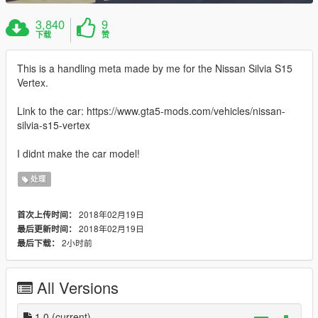
3,840
9
下载
赞
This is a handling meta made by me for the Nissan Silvia S15
Vertex.
Link to the car: https://www.gta5-mods.com/vehicles/nissan-
silvia-s15-vertex
I didnt make the car model!
处理
2018年02月19日
首次上传时间：
2018年02月19日
最后更新时间：
2小时前
最后下载：
All Versions
1.0
(current)