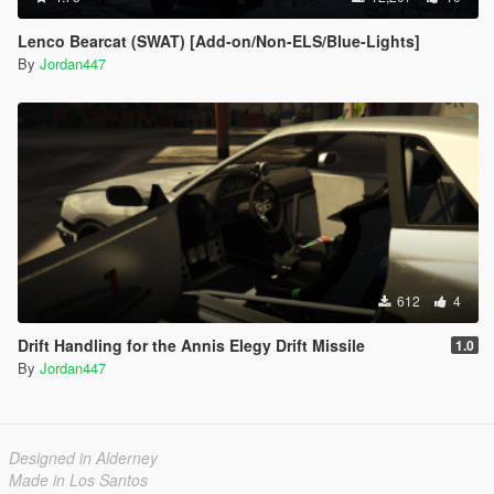
Lenco Bearcat (SWAT) [Add-on/Non-ELS/Blue-Lights]
By
Jordan447
612
4
Drift Handling for the Annis Elegy Drift Missile
1.0
By
Jordan447
Designed in Alderney
Made in Los Santos