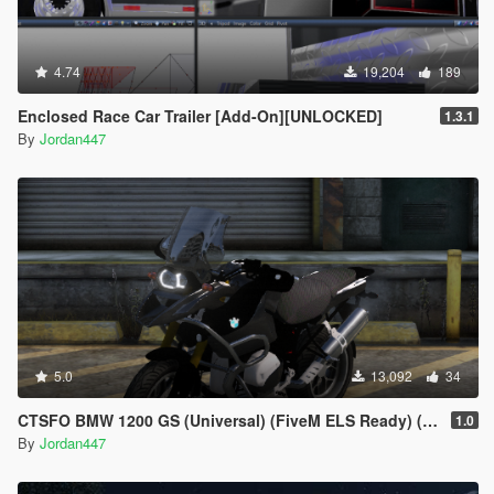
4.74
19,204
189
Enclosed Race Car Trailer [Add-On][UNLOCKED]
1.3.1
By
Jordan447
5.0
13,092
34
CTSFO BMW 1200 GS (Universal) (FiveM ELS Ready) (FiveM Ready) (Add-on)
1.0
By
Jordan447