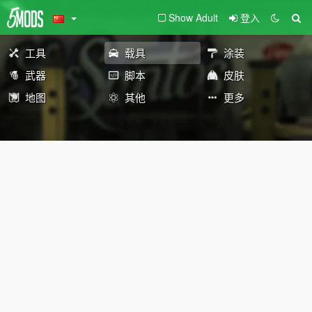
Show Adult
登入
工具
载具
涂装
武器
脚本
皮肤
地图
其他
更多