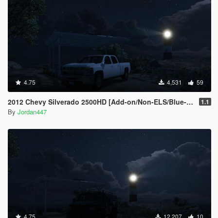
4.75
4,531
59
2012 Chevy Silverado 2500HD [Add-on/Non-ELS/Blue-Lights]
1.1
By
Jordan447
4.75
12,207
10