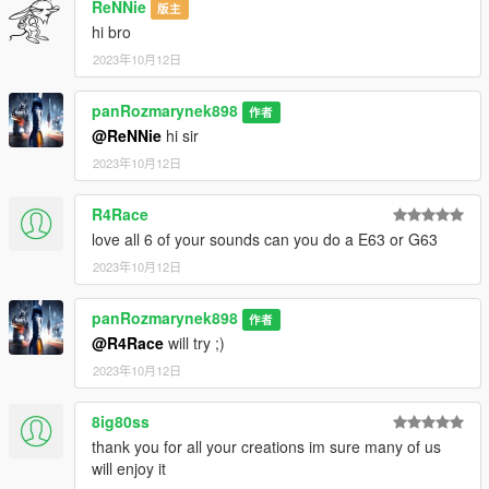
ReNNie
版主
hi bro
2023年10月12日
panRozmarynek898
作者
@ReNNie
hi sir
2023年10月12日
R4Race
love all 6 of your sounds can you do a E63 or G63
2023年10月12日
panRozmarynek898
作者
@R4Race
will try ;)
2023年10月12日
8ig80ss
thank you for all your creations im sure many of us
will enjoy it