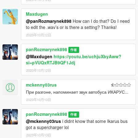
Maxdugen
@panRozmarynek898
How can I do that? Do I need
to edit the .wav’s or is there a setting? Thanks!
2023年10月12日
panRozmarynek898
作者
@Maxdugen
https://youtu.be/uchjuXbyAww?
si=pVUQxRTJB9QF1Jdj
2023年10月12日
mckenny03rus
При разгоне, напоминает звук автобуса ИКАРУС...
2023年10月13日
panRozmarynek898
作者
@mckenny03rus
i didnt know that some Ikarus bus
got a supercharger lol
2023年10月13日