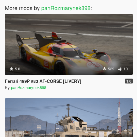
More mods by
panRozmarynek898
:
5.0
529
10
Ferrari 499P #83 AF-CORSE [LIVERY]
1.0
By
panRozmarynek898