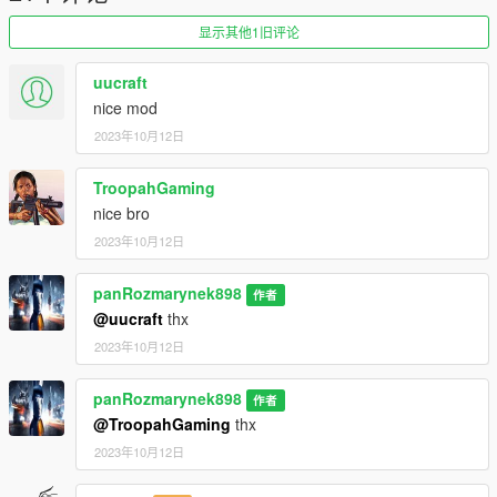
--------------------------------------------------------
To use on any car, edit the vehicles.meta, find where the car is
显示其他1旧评论
defined, and replace this line with either:
dchallengerhellcat
uucraft
nice mod
Author:
2023年10月12日
panRozmarynek898
What does this sound features:
TroopahGaming
- Custom door open/close sound
nice bro
- Custom acceleration/idle and deceleration sound
2023年10月12日
- Custom turbo sound
- Custom backfire pops
panRozmarynek898
- Custom shutdown and startup sound
作者
- Custom ignition sound
@uucraft
thx
- Supercharger Whine while accelerating
2023年10月12日
Source:
panRozmarynek898
作者
Pole Position Production [Exhaust accel/decel]
@TroopahGaming
thx
2023年10月12日