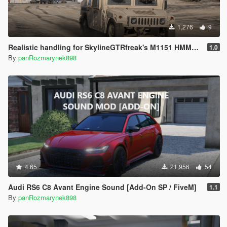
1,276
9
Realistic handling for SkylineGTRfreak's M1151 HMMWV
1.0
By
panRozmarynek898
4.65
21,956
54
Audi RS6 C8 Avant Engine Sound [Add-On SP / FiveM]
1.1
By
panRozmarynek898