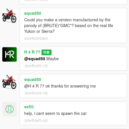
squad50
Could you make a version manufactured by the
parody of (BRUTE)"GMC"? based on the real life
Yukon or Sierra?
2024年02月28日
H 4 R 77
作者
@squad50
Maybe
2024年03月11日
squad50
@H 4 R 77 ok thanks for answering me
2024年03月17日
sefiii
help, i cant seem to spawn the car
2024年08月15日