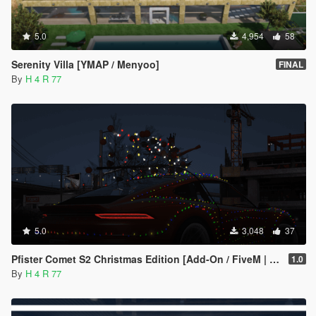
5.0
4,954
58
Serenity Villa [YMAP / Menyoo]
FINAL
By
H 4 R 77
5.0
3,048
37
Pfister Comet S2 Christmas Edition [Add-On / FiveM | LODs]
1.0
By
H 4 R 77