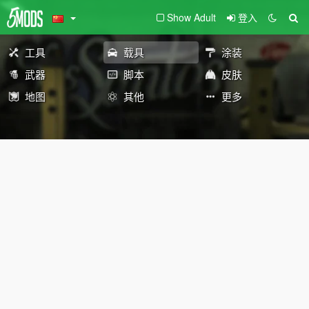
Show Adult
登入
工具
载具
涂装
武器
脚本
皮肤
地图
其他
更多