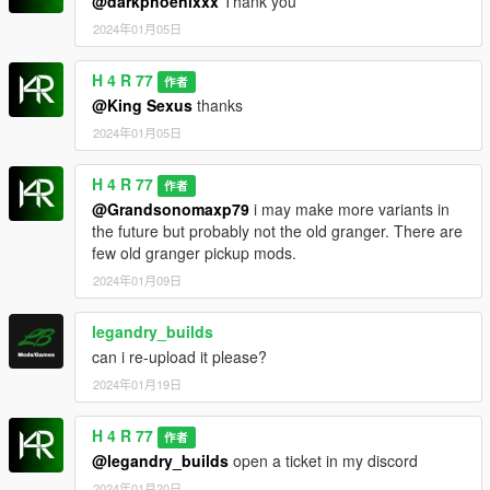
@darkphoenixxx
Thank you
2024年01月05日
H 4 R 77
作者
@King Sexus
thanks
2024年01月05日
H 4 R 77
作者
@Grandsonomaxp79
i may make more variants in
the future but probably not the old granger. There are
few old granger pickup mods.
2024年01月09日
legandry_builds
can i re-upload it please?
2024年01月19日
H 4 R 77
作者
@legandry_builds
open a ticket in my discord
2024年01月20日