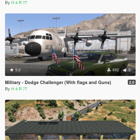
By
H 4 R 77
5.0
692
9
Military - Dodge Challenger (With flags and Guns)
2.0
By
H 4 R 77