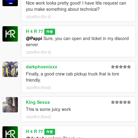
Nice work looks pretty good! I have litle request can
Fixed Dial(now working).
you make something about technical?
Fixed no tuning options.
Minor bug fixes.
2024年01月01日
[CREDITS]
H 4 R 77
作者
H4R 07
@Pappi
Sure, you can open and ticket in my discord
server
DO NOT REUPLOAD OR EDIT FOR WITHOUT MY
2024年01月01日
PERMISSION.
darkphoenixxx
Finally, a good crew cab pickup truck that is lore
friendly.
2024年01月04日
King Sexus
This is some juicy work
2024年01月04日
H 4 R 77
作者