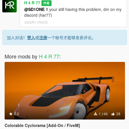
H 4 R 77
作者
@SD1ONE
If your still having this problem, dm on my
discord (har77)
2025年11月02日
加入对话！
登入
或
注册
一个帐号才能够发表评论。
More mods by
H 4 R 77
:
5.0
1,146
28
Colorable Cyclorama [Add-On / FiveM]