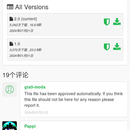
extra_3 - Construction load 1
All Versions
extra_4 - Construction load 2
extra_5 - Roof rack
extra_6 - Screen
2.0
(current)
5,042次下载
, 16.8 MB
[INSTALLATION]:
2024年07月21日
(ADDON)
1. Copy the h4rxgranUT folder from the "Add-on" folder.
1.0
3,070次下载
, 23.0 MB
2. Open OpenIV and go to mods/update/x64/dlcpacks and
2024年01月01日
place it there.
3. After that go to
19个评论
mods/update/update.rpf/common/data/dlclist.xml
gta5-mods
4. Add line: dlcpacks:/h4rxgranUT/
This file has been approved automatically. If you think
this file should not be here for any reason please
5. Enjoy
report it.
Contains Fivem and Replace ver.
2024年01月01日
[CHANGELOG]:
Pappi
ver. 2.0