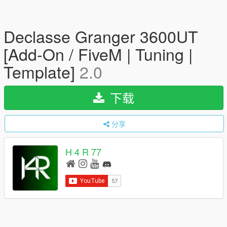
Declasse Granger 3600UT
[Add-On / FiveM | Tuning |
Template]
2.0
下载
分享
H 4 R 77