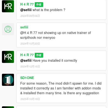
H 4 R 77
作者
@sefiii
what is the problem ?
2024年09月06日
sefiii
@H 4 R 77 not showing up on native trainer of
scripthook nor menyoo
2024年10月20日
H 4 R 77
作者
@sefiii
Have you installed it correctly
2024年12月15日
SD1ONE
For some reason, The mod didn't spawn for me. I did
installed it correctly as I am familier with addon mods
& installed them many time. Is there any suggestion
2025年10月19日