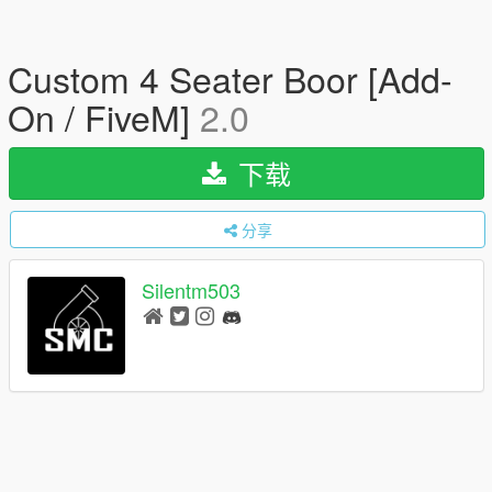
Custom 4 Seater Boor [Add-
On / FiveM]
2.0
下载
分享
Silentm503