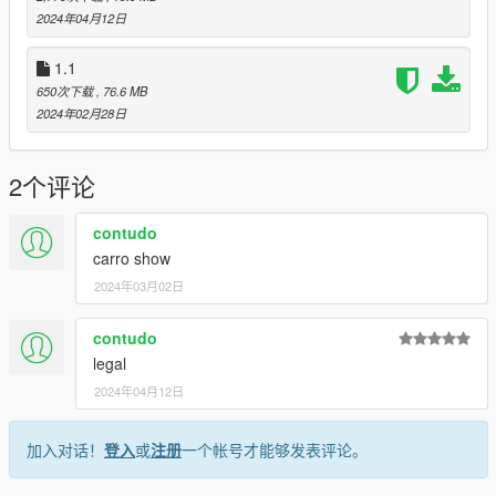
2024年04月12日
-Wide body
-Functioning rear seats
1.1
-LED head and tail lights
650次下载
, 76.6 MB
-Custom mod parts
2024年02月28日
-Better handling
-Better engine sound from the sultan
2个评论
Bugs:
contudo
-Clipping from the wide body
carro show
Credits:
2024年03月02日
Silentm503
contudo
legal
2024年04月12日
加入对话！
登入
或
注册
一个帐号才能够发表评论。