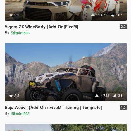
5.0
19,071
107
Vigero ZX WideBody [Add-On|FiveM]
2.0
By
Silentm503
2.5
1,788
34
Baja Weevil [Add-On / FiveM | Tuning | Template]
1.0
By
Silentm503