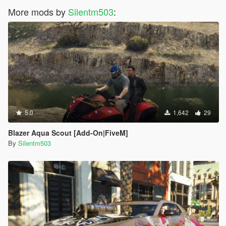
More mods by
Silentm503
:
5.0
1,642
29
Blazer Aqua Scout [Add-On|FiveM]
By
Silentm503