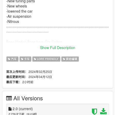
-New tuning parts
-New wheels
-lowered the car
-Air suspension
-Nitrous
--------------------------------------------------------------------------------
---------------------------------
Base Model: Boor from Gta Online
Show Full Description
Installation:
汽车
卡车
LORE FRIENDLY
原始编辑
1. copy boorbc folder to:
X:\Grand Theft Auto V\update\x64\dlcpacks
2024年02月25日
首次上传时间：
2024年04月12日
最后更新时间：
2. Use OpenIV go to:
2小时前
最后下载：
X:\Grand Theft Auto
V\update\update.rpf\common\data\dlclist.xml
right click edit, add new line
All Versions
dlcpacks:/boorbc/
2.0
(current)
Features:
2,776次下载
, 19.0 MB