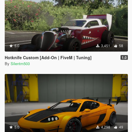
5.0
3,451
58
Hotknife Custom [Add-On | FiveM | Tuning]
1.0
By
Silentm503
5.0
4,298
49