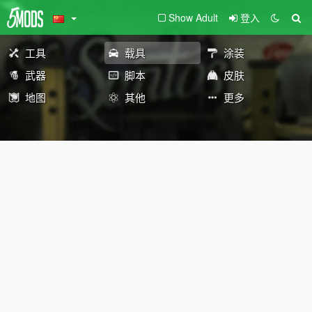
Show Adult
登入
工具
载具
涂装
武器
脚本
皮肤
地图
其他
更多