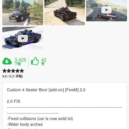
3,425
42
下载
赞
5.0 / 5 (1 评级)
Custom 4 Seater Boor [add-on] [FiveM] 2.0
2.0 FIX
--------------------------------------------------------------------------------
------------------------------------
-Fixed collisions (car is now solid lol)
-Wider body arches