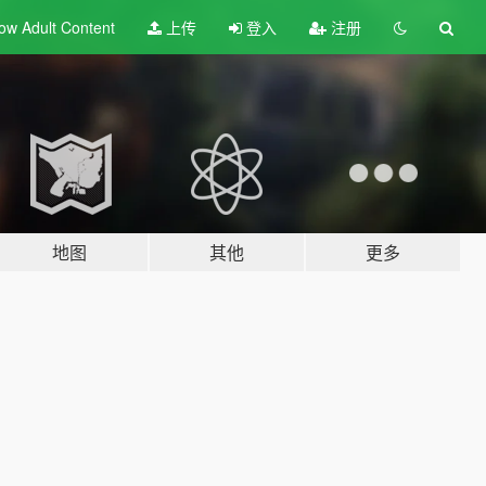
ow Adult
Content
上传
登入
注册
地图
其他
更多