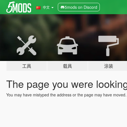
5mods on Discord
中文
工具
载具
涂装
The page you were looking 
You may have mistyped the address or the page may have moved.