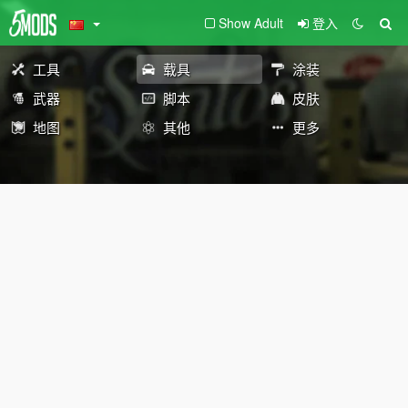
Show Adult
登入
工具
载具
涂装
武器
脚本
皮肤
地图
其他
更多