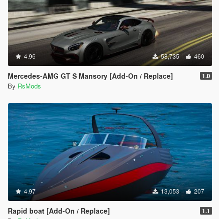
4.96
58,735
460
Mercedes-AMG GT S Mansory [Add-On / Replace]
1.0
By
RsMods
4.97
13,053
207
Rapid boat [Add-On / Replace]
1.1