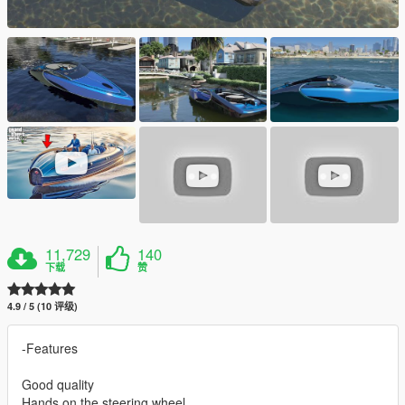
11,729
140
下载
赞
4.9 / 5 (10 评级)
-Features
Good quality
Hands on the steering wheel