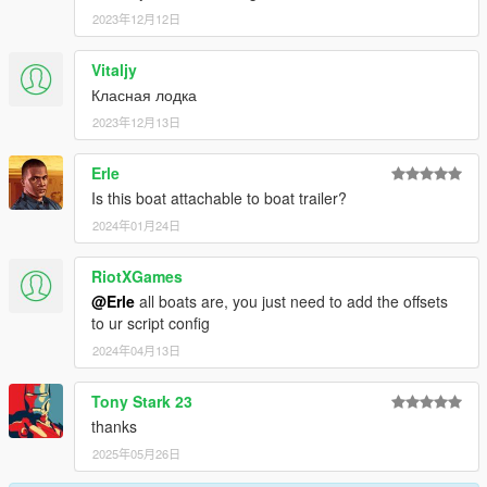
2023年12月12日
Vitaljy
Класная лодка
2023年12月13日
Erle
Is this boat attachable to boat trailer?
2024年01月24日
RiotXGames
@Erle
all boats are, you just need to add the offsets
to ur script config
2024年04月13日
Tony Stark 23
thanks
2025年05月26日