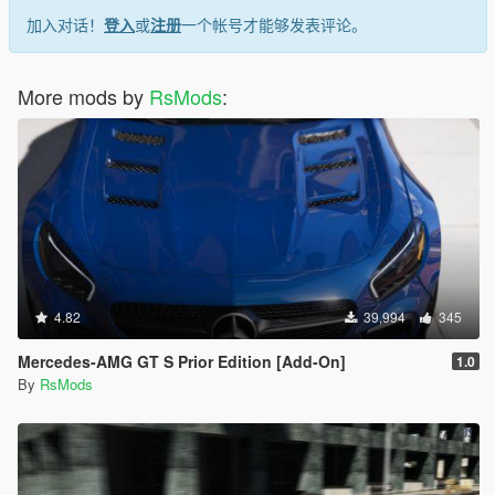
加入对话！
登入
或
注册
一个帐号才能够发表评论。
More mods by
RsMods
:
4.82
39,994
345
Mercedes-AMG GT S Prior Edition [Add-On]
1.0
By
RsMods