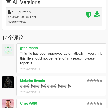
All Versions
1.0
(current)
11,729次下载
, 26.1 MB
2023年12月08日
14个评论
gta5-mods
This file has been approved automatically. If you think
this file should not be here for any reason please
report it.
2023年12月08日
Maksim Eremin
👍👍👍👍👍👍👍👍👍👍👍👍👍👍👍
2023年12月08日
ChevPr0t0_