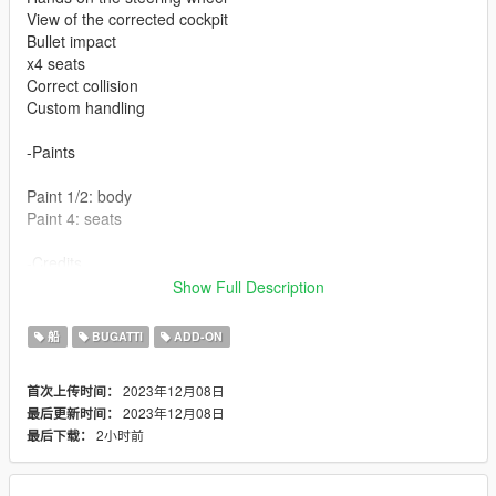
View of the corrected cockpit
Bullet impact
x4 seats
Correct collision
Custom handling
-Paints
Paint 1/2: body
Paint 4: seats
-Credits
Show Full Description
Base 3d model : lowriderfreak (3d warehouse)
船
BUGATTI
ADD-ON
2023年12月08日
首次上传时间：
2023年12月08日
最后更新时间：
2小时前
最后下载：