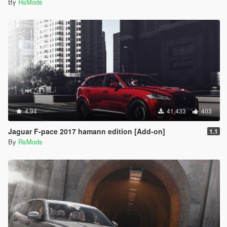
By
RsMods
4.94
41,433
403
Jaguar F-pace 2017 hamann edition [Add-on]
1.1
By
RsMods