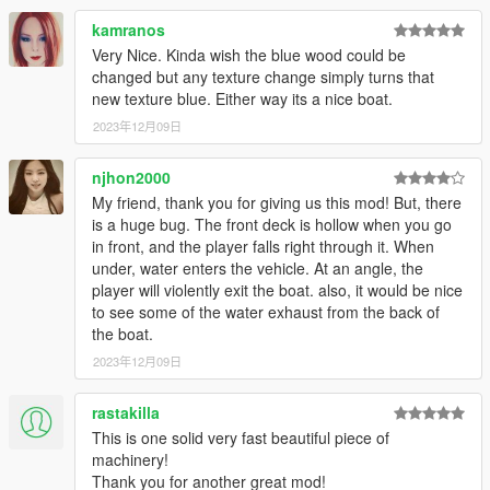
kamranos
Very Nice. Kinda wish the blue wood could be
changed but any texture change simply turns that
new texture blue. Either way its a nice boat.
2023年12月09日
njhon2000
My friend, thank you for giving us this mod! But, there
is a huge bug. The front deck is hollow when you go
in front, and the player falls right through it. When
under, water enters the vehicle. At an angle, the
player will violently exit the boat. also, it would be nice
to see some of the water exhaust from the back of
the boat.
2023年12月09日
rastakilla
This is one solid very fast beautiful piece of
machinery!
Thank you for another great mod!