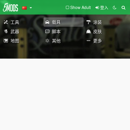
Show Adult
登入
工具
载具
涂装
武器
脚本
皮肤
地图
其他
更多