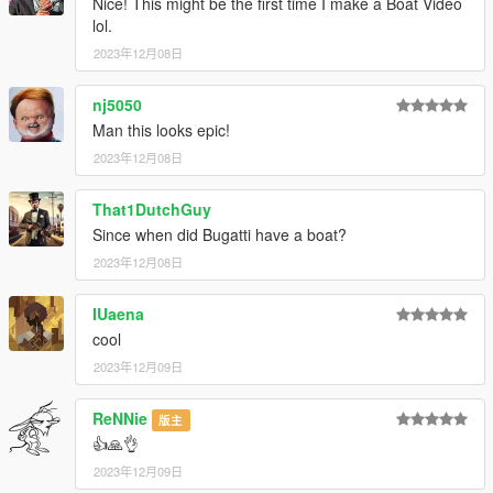
Nice! This might be the first time I make a Boat Video
lol.
2023年12月08日
nj5050
Man this looks epic!
2023年12月08日
That1DutchGuy
Since when did Bugatti have a boat?
2023年12月08日
IUaena
cool
2023年12月09日
ReNNie
版主
👍🙏👌
2023年12月09日