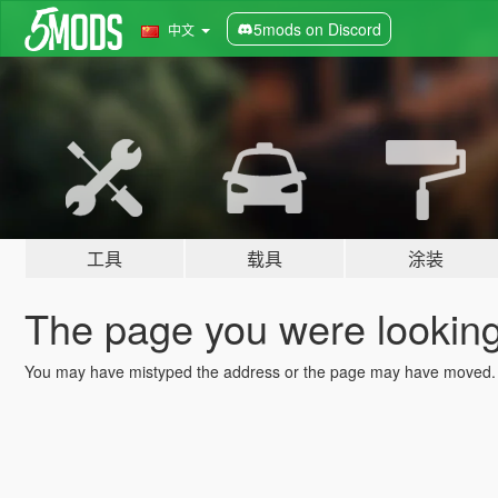
5mods on Discord
中文
工具
载具
涂装
The page you were looking 
You may have mistyped the address or the page may have moved.