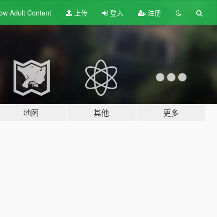
ow Adult
Content
上传
登入
注册
地图
其他
更多