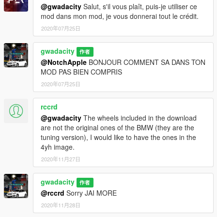
CREDITS
@gwadacity
Salut, s'il vous plaît, puis-je utiliser ce
--------------------------------------------------------------------------------
mod dans mon mod, je vous donnerai tout le crédit.
-----------------------------------------------------------------
2020年07月25日
Conversion voiture : FIRE.BOY ET GWADACITY
gwadacity
作者
@NotchApple
BONJOUR COMMENT SA DANS TON
MOD PAS BIEN COMPRIS
Thanks to darewnoo for help and advices
2020年07月25日
Please do not convert this car for other games without
rccrd
permission
@gwadacity
The wheels included in the download
are not the original ones of the BMW (they are the
--------------------------------------------------------------------------------
tuning version), I would like to have the ones in the
-----------------------------------------------------------------
4yh image.
2020年11月27日
gwadacity
作者
@rccrd
Sorry JAI MORE
2020年11月28日