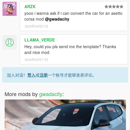
ARZK
yooo i wanna ask if i can convert the car for an asetto
corsa mod
@gwadacity
2023年04月27日
LLAMA_VERDE
Hey, could you pls send me the template? Thanks
and nice mod
2024年03月17日
加入对话！
登入
或
注册
一个帐号才能够发表评论。
More mods by
gwadacity
: