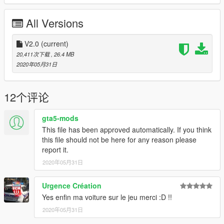
ADDON
All Versions
INSATALL:
copy "bmw1" folder in to
Grand Theft Auto V\mods\update\x64\dlcpacks
V2.0
(current)
and go to
20,411次下载
, 26.4 MB
Grand Theft Auto V\mods\update\update.rpf\common\data
2020年05月31日
and edit "dlclist.xml and add line blow
dlcpacks:\bmw1\
++++++++++++++++++++++++++++++++++++++++++++++++++
12个评论
+++++++++++++++++++
go to
gta5-mods
Grand Theft Auto V\mods\update\update.rpf\common\data
This file has been approved automatically. If you think
and edit **extratitleupdatedata.meta** and add line blow:
this file should not be here for any reason please
report it.
2020年05月31日
dlc_bmw1:/
update:/dlc_patch/bmw1/
Urgence Création
Yes enfin ma voiture sur le jeu merci :D !!
spawn name:bmw1
2020年05月31日
--------------------------------------------------------------------------------