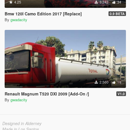
4.25
3,242
34
Bmw 120I Camo Edition 2017 [Replace]
0.9 BETA
By
gwadacity
2,560
18
Renault Magnum T520 DXI 2009 [Add-On /]
V1.0
By
gwadacity
Designed in Alderney
Made in Los Santos