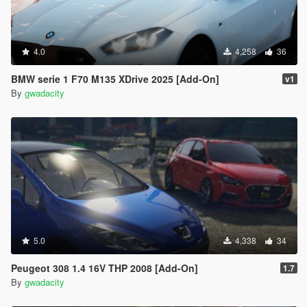
4.0
4,258
36
BMW serie 1 F70 M135 XDrive 2025 [Add-On]
v1
By
gwadacity
5.0
4,338
34
Peugeot 308 1.4 16V THP 2008 [Add-On]
1.7
By
gwadacity