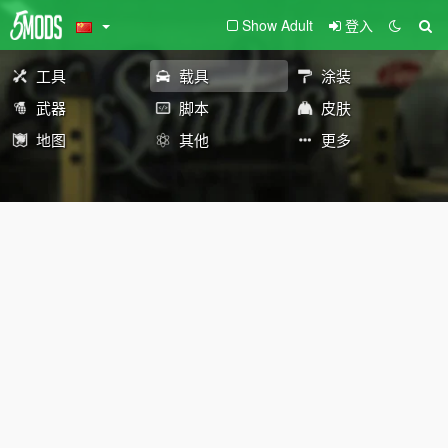
Show Adult
登入
工具
载具
涂装
武器
脚本
皮肤
地图
其他
更多