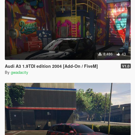
8,486
43
Audi A3 1.9TDI edition 2004 [Add-On / FiveM]
V1.0
By
gwadacity