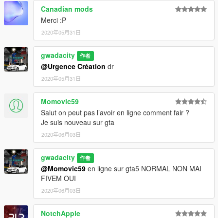
Canadian mods
-----------------------------------------------------------------
CHANGELOG/FEATURES
Merci :P
--------------------------------------------------------------------------------
2020年05月31日
-----------------------------------------------------------------
gwadacity
作者
V2.0
@Urgence Création
dr
-Dirt
-Moving steering wheel
2020年05月31日
-Working lights
-Custom collision
Momovic59
-Working dials (but not accurate)
Salut on peut pas l’avoir en ligne comment fair ?
-Bullet impact on body
Je suis nouveau sur gta
-Breakable glass
2020年06月03日
-Licence plates
-Add-on version
-Custom colors
gwadacity
作者
-Custom lights
@Momovic59
en ligne sur gta5 NORMAL NON MAI
-Working suspensions
FIVEM OUI
-Realistic handling
2020年06月03日
--------------------------------------------------------------------------------
NotchApple
-----------------------------------------------------------------