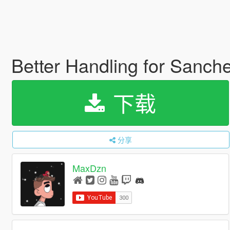
Better Handling for Sanche
下载
分享
MaxDzn