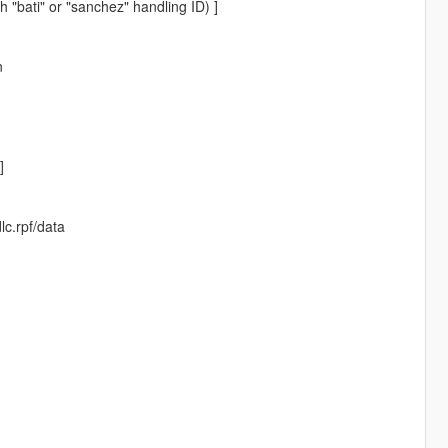
bati" or "sanchez" handling ID) ]
n
]
c.rpf/data