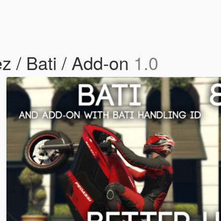
z / Bati / Add-on
1.0