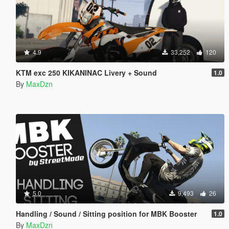
4.9
33,252
120
KTM exc 250 KIKANINAC Livery + Sound
1.0
By
MaxDzn
5.0
9,493
26
Handling / Sound / Sitting position for MBK Booster
1.0
By
MaxDzn