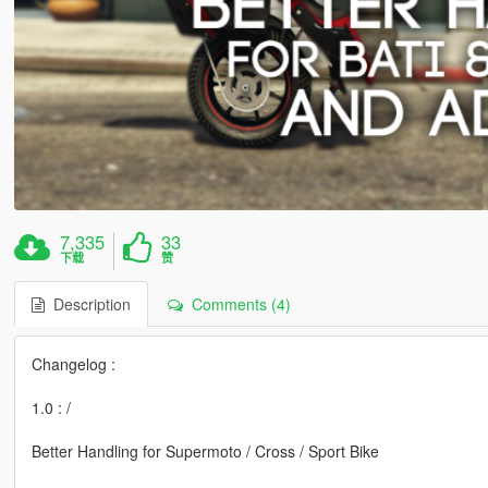
7,335
33
下载
赞
Description
Comments (4)
Changelog :
1.0 : /
Better Handling for Supermoto / Cross / Sport Bike