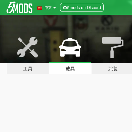
5mods on Discord
中文
工具
载具
涂装