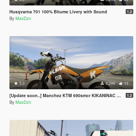
Husqvarna 701 100% Bitume Livery with Sound
1.2
By
MaxDzn
5.0
2,246
13
[Update soon..] Manchez KTM 690smcr KIKANINAC Livery
1.2
By
MaxDzn