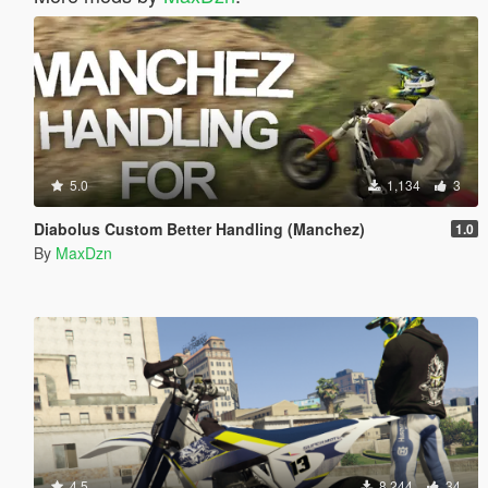
5.0
1,134
3
Diabolus Custom Better Handling (Manchez)
1.0
By
MaxDzn
4.5
8,244
34