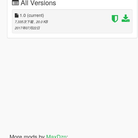
All Versions
1.0
(current)
7,335次下载
, 20.0 KB
2017年07月22日
More mods by
MaxDzn
: