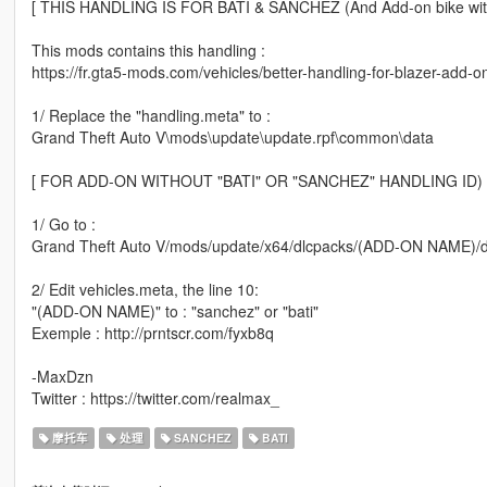
[ THIS HANDLING IS FOR BATI & SANCHEZ (And Add-on bike with "
This mods contains this handling :
https://fr.gta5-mods.com/vehicles/better-handling-for-blazer-add-o
1/ Replace the "handling.meta" to :
Grand Theft Auto V\mods\update\update.rpf\common\data
[ FOR ADD-ON WITHOUT "BATI" OR "SANCHEZ" HANDLING ID) 
1/ Go to :
Grand Theft Auto V/mods/update/x64/dlcpacks/(ADD-ON NAME)/dl
2/ Edit vehicles.meta, the line 10:
"(ADD-ON NAME)" to : "sanchez" or "bati"
Exemple : http://prntscr.com/fyxb8q
-MaxDzn
Twitter : https://twitter.com/realmax_
摩托车
处理
SANCHEZ
BATI