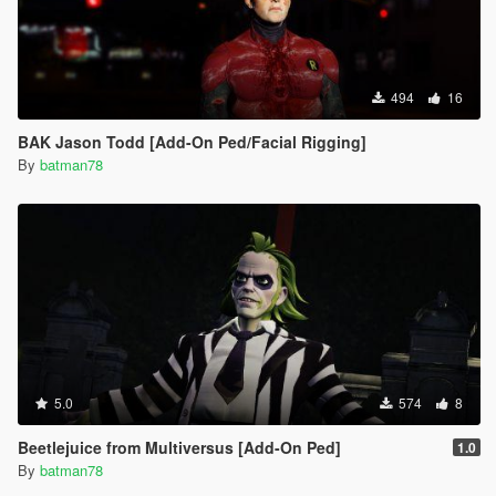
494
16
BAK Jason Todd [Add-On Ped/Facial Rigging]
By
batman78
5.0
574
8
Beetlejuice from Multiversus [Add-On Ped]
1.0
By
batman78