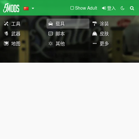
Show Adult
登入
工具
载具
涂装
武器
脚本
皮肤
地图
其他
更多