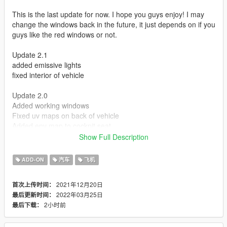
This is the last update for now. I hope you guys enjoy! I may
change the windows back in the future, it just depends on if you
guys like the red windows or not.
Update 2.1
added emissive lights
fixed interior of vehicle
Update 2.0
Added working windows
Fixed uv maps on back of vehicle
Added env map to cockpit seat
Show Full Description
Credit to Bura from JulioNIB's Discord server for the config file
image!
ADD-ON
汽车
飞机
This is the first time I have made a vehicle so it may some
2021年12月20日
首次上传时间：
issues that I am not aware of. I had to make the inside of the
2022年03月25日
最后更新时间：
vehicle myself so it is not that detailed. This vehicle is from a
2小时前
最后下载：
mobile game so the textures are a little pixelated but I added a
env map to make it look a little more realistic. Make sure you