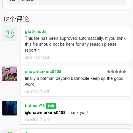
12个评论
gta5-mods
This file has been approved automatically. If you think
this file should not be here for any reason please
report it.
2021年12月20日
shawnlarkins0408
finally a batman beyond batmobile keep up the good
work
2021年12月20日
batman78
作者
@shawnlarkins0408
Thank you!
2021年12月20日