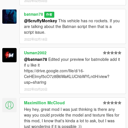
2022年02月03日
batman78
作者
@ScruffyMonkey
This vehicle has no rockets. If you
are talking about the Batman script then that is a
script issue.
2022年02月18日
Usman2002
@batman78
Edited your preview for batmobile add it
if u like it
https://drive.google.com/file/d/16-
CeHEImyf5cO7z8B6WaKLUChbWYLn0H/view?
usp=sharing
2022年03月20日
Maximillion McCloud
Hey hey, great mod I was just thinking is there any
way you could provide the model and texture files for
this mod, I know that's kinda a lot to ask, but I was
just wondering if it is possible :))