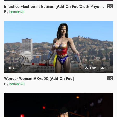
Injustice Flashpoint Batman [Add-On Ped/Cloth Physics]
2.0
By
batman78
4.5
1,326
21
Wonder Woman MKvsDC [Add-On Ped]
1.0
By
batman78