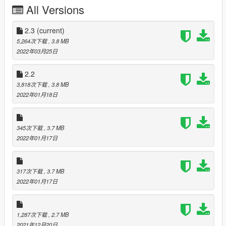
check out my Batman Beyond or Bruce Wayne Batman Beyond
All Versions
ped. I hope you guys enjoy!
Installation
2.3
(current)
Go to gta5/mods/update/x64/dlcpacks and put in the
5,264次下载
, 3.8 MB
beyondbatmobile folder.
2022年03月25日
Now go to gta5/mods/update/update.rpf/common/data
2.2
and edit the dlclist.xml and paste this
3,818次下载
, 3.8 MB
dlcpacks:/beyondbatmobile/
2022年01月18日
Use a trainer that allows you to spawn addon vehicles.
345次下载
, 3.7 MB
Model from Injustice Mobile and posted by KittyInHiding on
2022年01月17日
Deviantart
317次下载
, 3.7 MB
2022年01月17日
1,287次下载
, 2.7 MB
2021年12月20日