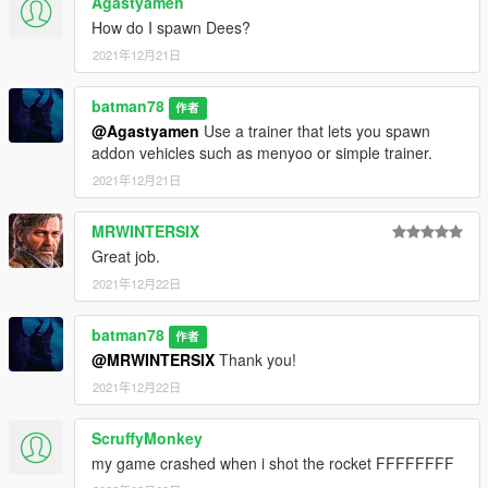
Agastyamen
How do I spawn Dees?
2021年12月21日
batman78
作者
@Agastyamen
Use a trainer that lets you spawn
addon vehicles such as menyoo or simple trainer.
2021年12月21日
MRWINTERSIX
Great job.
2021年12月22日
batman78
作者
@MRWINTERSIX
Thank you!
2021年12月22日
ScruffyMonkey
my game crashed when i shot the rocket FFFFFFFF