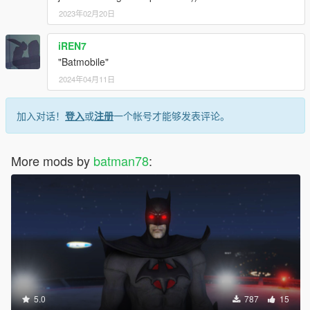
2023年02月20日
iREN7
"Batmobile"
2024年04月11日
加入对话！
登入
或
注册
一个帐号才能够发表评论。
More mods by
batman78
:
5.0
787
15