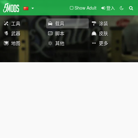
Show Adult
登入
工具
载具
涂装
武器
脚本
皮肤
地图
其他
更多