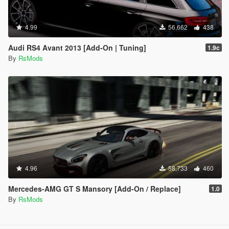
4.99
56,662
438
Audi RS4 Avant 2013 [Add-On | Tuning]
1.9c
By
RsMods
4.96
58,733
460
Mercedes-AMG GT S Mansory [Add-On / Replace]
1.0
By
RsMods