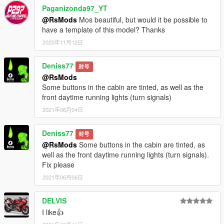
Paganizonda97_YT
@RsMods
Mos beautiful, but would it be possible to
have a template of this model? Thanks
2020年11月12日
Deniss77
封号
@RsMods
Some buttons in the cabin are tinted, as well as the
front daytime running lights (turn signals)
2021年06月04日
Deniss77
封号
@RsMods
Some buttons in the cabin are tinted, as
well as the front daytime running lights (turn signals).
Fix please
2021年06月06日
DELVIS
I like👍