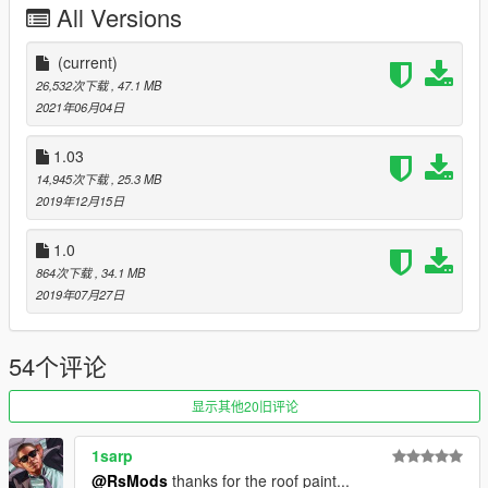
All Versions
Paints
(current)
-1-body
26,532次下载
, 47.1 MB
-2-interior
2021年06月04日
-4-calipers, roof
-6-stitch
1.03
14,945次下载
, 25.3 MB
Works properly with an updated game!
2019年12月15日
Instruction in the archive.
1.0
864次下载
, 34.1 MB
Enjoy :)
2019年07月27日
54个评论
显示其他20旧评论
1sarp
@RsMods
thanks for the roof paint...