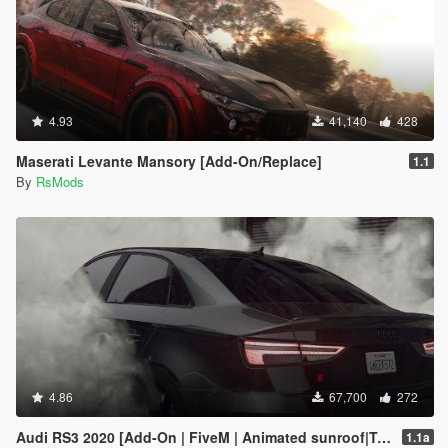
4.93
41,140
428
Maserati Levante Mansory [Add-On/Replace]
1.1
By
RsMods
4.86
67,700
272
Audi RS3 2020 [Add-On | FiveM | Animated sunroof|Tuning]
1.1a