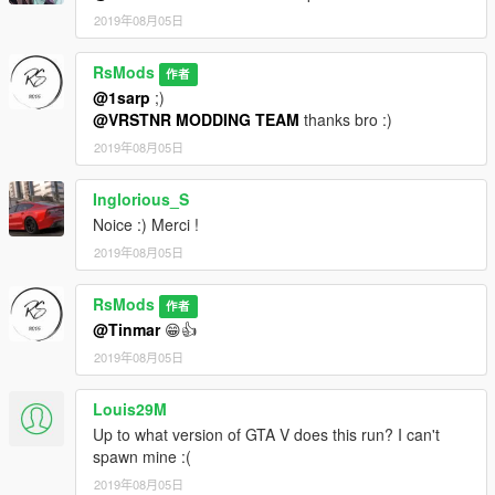
2019年08月05日
RsMods
作者
@1sarp
;)
@VRSTNR MODDING TEAM
thanks bro :)
2019年08月05日
Inglorious_S
Noice :) Merci !
2019年08月05日
RsMods
作者
@Tinmar
😁👍
2019年08月05日
Louis29M
Up to what version of GTA V does this run? I can't
spawn mine :(
2019年08月05日