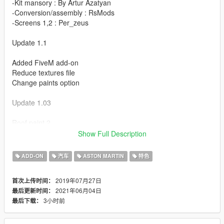
-Kit mansory : By Artur Azatyan
-Conversion/assembly : RsMods
-Screens 1,2 : Per_zeus
Update 1.1
Added FiveM add-on
Reduce textures file
Change paints option
Update 1.03
Roof paint 2
Added plate.
Show Full Description
Features
ADD-ON
汽车
ASTON MARTIN
特色
-Hq interior/exterior/mirrors
2019年07月27日
首次上传时间：
-Working/hands on the steering wheel
2021年06月04日
最后更新时间：
-Breakable/tintable glass
3小时前
最后下载：
-Animation engine/exhaust
-Working lights/dials (race)
.....