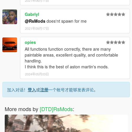
2021年06月11日
Gabriyl
@RsMods
does'nt spawn for me
2021年09月17日
opies
All functions function correctly, there are many
paintable areas, excellent quality, and comfortable
handling.
I think this is the best of aston martin's mods.
2024年05月03日
加入对话！
登入
或
注册
一个帐号才能够发表评论。
More mods by
[DTD]RsMods
: