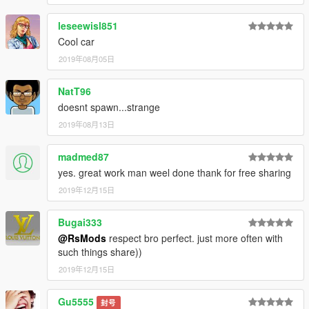
leseewisl851
Cool car
2019年08月05日
NatT96
doesnt spawn...strange
2019年08月13日
madmed87
yes. great work man weel done thank for free sharing
2019年12月15日
Bugai333
@RsMods
respect bro perfect. just more often with
such things share))
2019年12月15日
Gu5555
封号