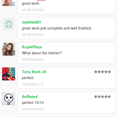
good work
2019年12月16日
madmed87
great work.just complete and well finished..
2019年12月16日
KupikPlays
What about the interior?
2020年02月09日
Tony Stark 23
perfect
2020年02月11日
AnRazed
perfect 10/10
2020年04月09日