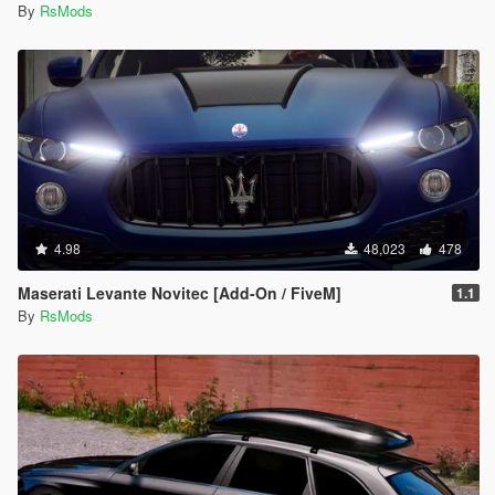
By
RsMods
4.98
48,023
478
Maserati Levante Novitec [Add-On / FiveM]
1.1
By
RsMods