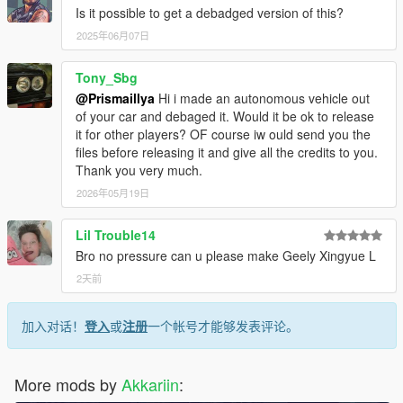
Is it possible to get a debadged version of this?
2025年06月07日
Tony_Sbg
@Prismaillya
Hi i made an autonomous vehicle out
of your car and debaged it. Would it be ok to release
it for other players? OF course iw ould send you the
files before releasing it and give all the credits to you.
Thank you very much.
2026年05月19日
Lil Trouble14
Bro no pressure can u please make Geely Xingyue L
2天前
加入对话！
登入
或
注册
一个帐号才能够发表评论。
More mods by
Akkariin
: