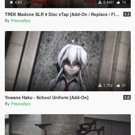
4.83
6,440
74
TREK Madone SLR 9 Disc eTap [Add-On / Replace / FiveM]
1.1
By
Prismaillya
1,752
31
Yowane Haku - School Uniform [Add-On]
1.0
By
Prismaillya