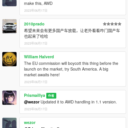
鸣谢
make this, AWD
模型：汽车之家 / DanielDi / Akkariin
2023年06月17日
转换：Akkariin
2010prado
更新日志：
希望未来会有更多国产车放载，让老外看看咋门国产车
1.2 - 增加了新的涂装 (by @XFGF)，以及洛圣都车牌，修复了一
也起来了哈哈
些贴图和模型问题
1.1 - 增加涂装支持
2023年06月17日
1.0 - 初始版本发布
William Halverd
欢迎加入我们的 GTA / FiveM 改车/漂移交流群：344911147
The EU commission will boycott this thing before the
Bilibili：
https://space.bilibili.com/21165317
launch on the market, try South America. A big
服务器官网：
https://www.zerodream.net/
market awaits here!
2023年06月17日
Prismaillya
作者
@wezor
Updated it to AWD handling in 1.1 version.
2023年06月17日
wezor