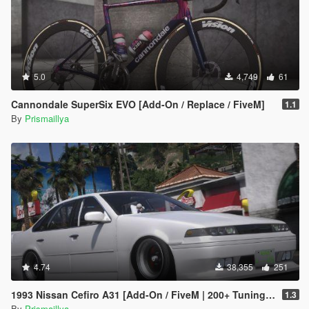
5.0
4,749
61
Cannondale SuperSix EVO [Add-On / Replace / FiveM]
1.1
By
Prismaillya
4.74
38,355
251
1993 Nissan Cefiro A31 [Add-On / FiveM | 200+ Tunings | Templates | Unlocked]
1.3
By
Prismaillya