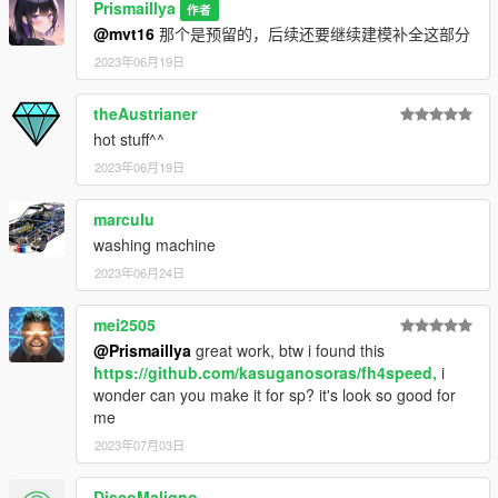
Prismaillya
作者
@mvt16
那个是预留的，后续还要继续建模补全这部分
2023年06月19日
theAustrianer
hot stuff^^
2023年06月19日
marculu
washing machine
2023年06月24日
mei2505
@Prismaillya
great work, btw i found this
https://github.com/kasuganosoras/fh4speed,
i
wonder can you make it for sp? it's look so good for
me
2023年07月03日
DiscoMaligno