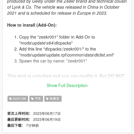
produced by Geely under the Zeekr brand and technical cousin
of Lynk & Co. The vehicle was released in China in October
2021 and is scheduled for release in Europe in 2023.
How to install (Add-On):
Copy the "zeekr001" folder in Add-On to
"mods\update\x64\dlcpacks"
Add this line "dlcpacks:/zeekr001/" to the
"mods\update\update.rpf\common\data\dlclist.xml"
Spawn the car by name: "zeekr001"
This mod is unlocked and you can modify it. But DO NOT
re-post it in anywhere without my permission.
Show Full Description
Credit
ADD-ON
汽车
休旅车
Model: Autohome / DanielDi / Akkariin
Convert: Akkariin
2023年06月17日
首次上传时间：
Changelog:
2023年06月19日
最后更新时间：
1.2 - Added new liveries (by @XFGF) and Los Santos license
7分钟前
最后下载：
plate, fixed some texture and model issues.