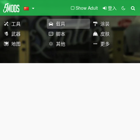
Show Adult
登入
工具
载具
涂装
武器
脚本
皮肤
地图
其他
更多