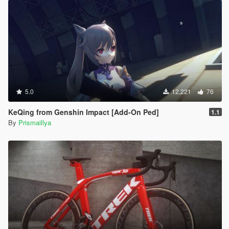
5.0
12,221
76
KeQing from Genshin Impact [Add-On Ped]
1.1
By
Prismaillya