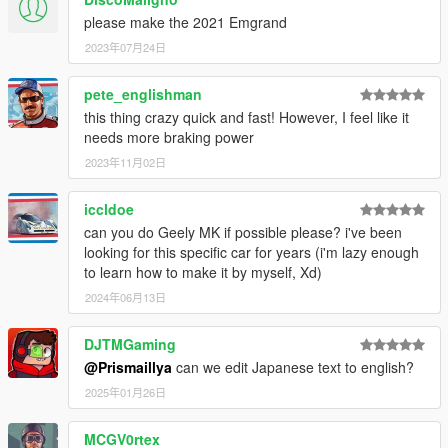
please make the 2021 Emgrand
2023年07月24日
pete_englishman
this thing crazy quick and fast! However, I feel like it
needs more braking power
2023年11月02日
iccldoe
can you do Geely MK if possible please? i've been
looking for this specific car for years (i'm lazy enough
to learn how to make it by myself, Xd)
2024年06月13日
DJTMGaming
@Prismaillya
can we edit Japanese text to english?
2025年01月26日
MCGV0rtex