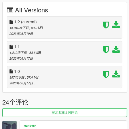
1.1 - Added livery support
1.0 - First release
All Versions
Discord:
https://discord.gg/3KKtpQT
1.2
(current)
15,046次下载
, 83.0 MB
============[[ CHINESE ]]============
2023年06月19日
2023 极氪 001 by Akkariin
1.1
1,212次下载
, 83.6 MB
安装方法（添加式）：
2023年06月17日
复制 Add-On 文件夹里的 "zeekr001" 文件夹到
"mods\update\x64\dlcpacks"
1.0
编辑
997次下载
, 57.4 MB
"mods\update\update.rpf\common\data\dlclist.xml"，添加
2023年06月17日
一行 "dlcpacks:/zeekr001/"
使用修改器根据名字生成载具："zeekr001"
24个评论
此 Mod 没有上锁，你可以根据自己的需要进行修改，但是未经
显示其他4旧评论
我的允许请勿在其他任何网站重新发布此 Mod 以及修改过的版
本。
wezor