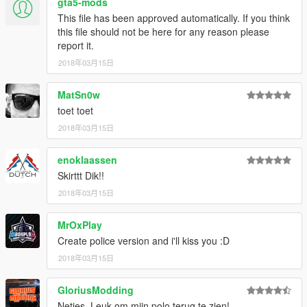
gta5-mods
This file has been approved automatically. If you think
this file should not be here for any reason please
report it.
2018年03月15日
MatSn0w
toet toet
2018年03月15日
enoklaassen
Skirttt Dik!!
2018年03月15日
MrOxPlay
Create police version and i'll kiss you :D
2018年03月15日
GloriusModding
Netjes, Leuk om mijn polo terug te zien!