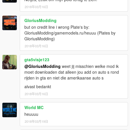
2018年03月16日
GloriusModding
but on credit line i wrong Plate's by:
GloriusModding/gamemodels.ru/heuuu (Plates by
GloriusModding)
2018年03月16日
gta5visje123
@GloriusModding
weet jij misschien welke mod ik
moet downloaden dat alleen jou add on auto s rond
rijden in gta en niet die amerikaanse auto s
alvast bedankt
2018年03月16日
World MC
heuuuu
2018年03月19日