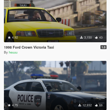
4.92
3,150
43
1998 Ford Crown Victoria Taxi
1.0
By
heuuu
4.75
12,932
66