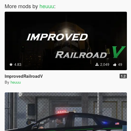
More mods by
heuuu
:
4.83
2,049
49
ImprovedRailroadV
1.2
By
heuuu