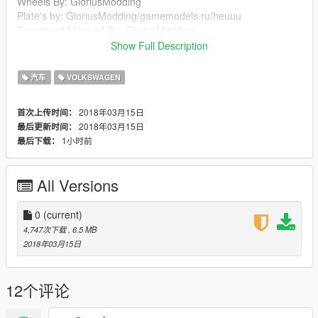
Wheels By: GloriusModding
Plate's by: GloriusModding/gamemodels.ru/heuuu
Templated/Mapped By: GloriusModding
Lesbord: heuuu
Show Full Description
GarminNav: Thero
汽车
VOLKSWAGEN
2018年03月15日
首次上传时间：
2018年03月15日
最后更新时间：
1小时前
最后下载：
All Versions
0
(current)
4,747次下载
, 6.5 MB
2018年03月15日
12个评论