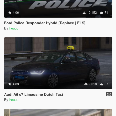
4.06
10,152
71
Ford Police Responder Hybrid [Replace | ELS]
By
heuuu
4.83
9,018
37
Audi A6 c7 Limousine Dutch Taxi
2.0
By
heuuu