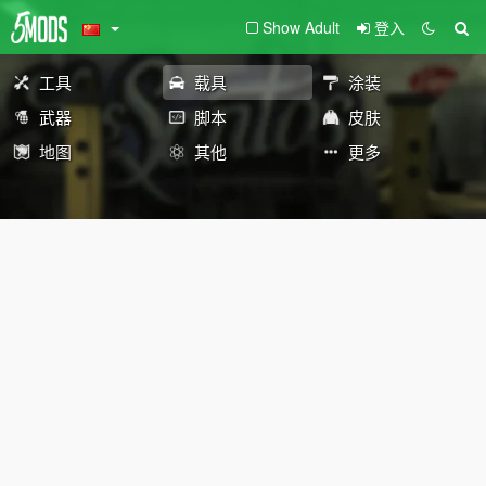
Show Adult
登入
工具
载具
涂装
武器
脚本
皮肤
地图
其他
更多