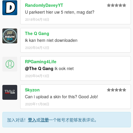
RandomlyDaveyYT
U parkeert hier uw 5 reten, mag dat?
2018年04月18日
The Q Gang
ik kan hem niet downloaden
2020年04月12日
RPGaming4Life
@The Q Gang
ik ook niet
2020年04月13日
Skyzon
Can i upload a skin for this? Good Job!
2020年11月08日
加入对话！
登入
或
注册
一个帐号才能够发表评论。