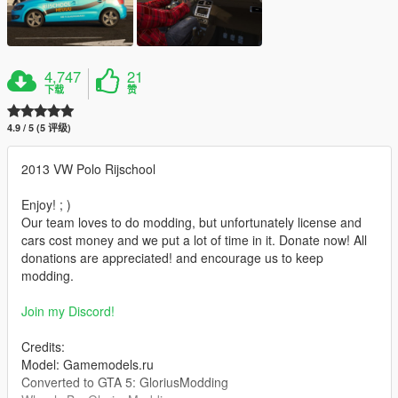
4,747
21
下载
赞
4.9 / 5 (5 评级)
2013 VW Polo Rijschool
Enjoy! ; )
Our team loves to do modding, but unfortunately license and
cars cost money and we put a lot of time in it. Donate now! All
donations are appreciated! and encourage us to keep
modding.
Join my Discord!
Credits:
Model: Gamemodels.ru
Converted to GTA 5: GloriusModding