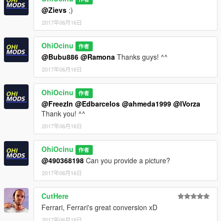
@Zievs
;)
2017年06月16日
OhiOcinu
作者
@Bubu886
@Ramona
Thanks guys! ^^
2017年06月16日
OhiOcinu
作者
@FreezIn
@Edbarcelos
@ahmeda1999
@IVorza
Thank you! ^^
2017年06月16日
OhiOcinu
作者
@490368198
Can you provide a picture?
2017年06月16日
CutHere
Ferrari, Ferrari's great conversion xD
2017年06月18日