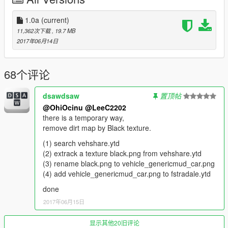
-Hands on steeringwheel
-Paint 1: Body
1.0a
(current)
-Paint 2: Calipers, Rollcage, Tow hook
11,362次下载
, 19.7 MB
-Paint 4: Rims
2017年06月14日
-Extra 1 & 10: Italian Stripes
-Extra 2: Rollcage
-Extra 3: Spoiler
68个评论
-Extra 4: Front Plate
-Extra 5: Front Splitter
dsawdsaw
置顶帖
-L0 only
@OhiOcinu
@LeeC2202
Future updates:
there is a temporary way,
-Livery Support
remove dirt map by Black texture.
-Dirtmap
(1) search vehshare.ytd
(2) extrack a texture black.png from vehshare.ytd
Installation:
(3) rename black.png to vehicle_genericmud_car.png
(4) add vehicle_genericmud_car.png to fstradale.ytd
For add-on:
1.- Go to "/update/x64/dlcpacks/", create a new folder called
done
"ferStradale" and put inside the "dlc.rpf" file.
2017年06月15日
2.- Export "dlclist.xml" from "/update/update.rpf/common/data/"
显示其他20旧评论