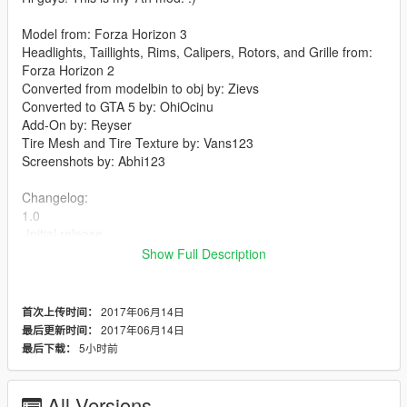
Model from: Forza Horizon 3
Headlights, Taillights, Rims, Calipers, Rotors, and Grille from:
Forza Horizon 2
Converted from modelbin to obj by: Zievs
Converted to GTA 5 by: OhiOcinu
Add-On by: Reyser
Tire Mesh and Tire Texture by: Vans123
Screenshots by: Abhi123
Changelog:
1.0
-Initial release
Show Full Description
1.0a
-Adjusted driver seat
2017年06月14日
首次上传时间：
Features:
2017年06月14日
最后更新时间：
-Animated engine and exhaust
5小时前
最后下载：
-Correct window tints
-Working Dials
-Breakable Glass
All Versions