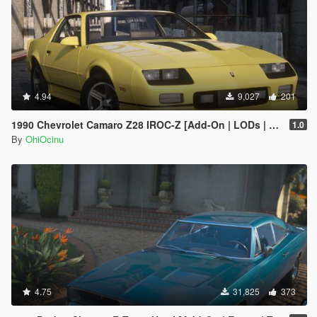
4.94
9,027
201
1990 Chevrolet Camaro Z28 IROC-Z [Add-On | LODs | Template]
1.0
By
OhiOcinu
4.75
31,825
373