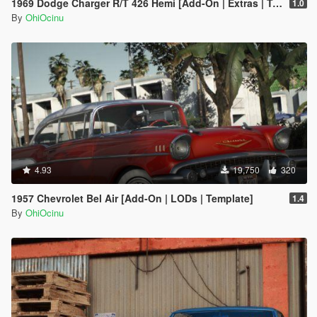
1969 Dodge Charger R/T 426 Hemi [Add-On | Extras | Tuning | LODs | Template
1.0
By
OhiOcinu
4.93
19,750
320
1957 Chevrolet Bel Air [Add-On | LODs | Template]
1.4
By
OhiOcinu