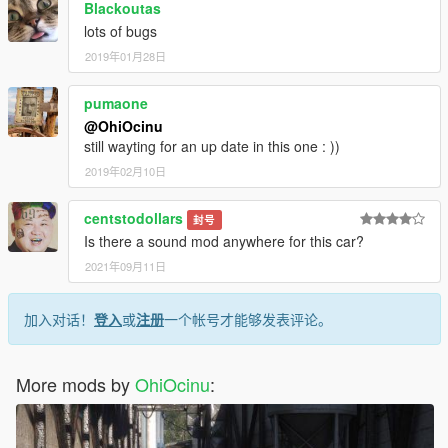
Blackoutas
lots of bugs
2019年01月28日
pumaone
@OhiOcinu
still wayting for an up date in this one : ))
2019年02月10日
centstodollars
封号
Is there a sound mod anywhere for this car?
2021年09月11日
加入对话！
登入
或
注册
一个帐号才能够发表评论。
More mods by
OhiOcinu
: