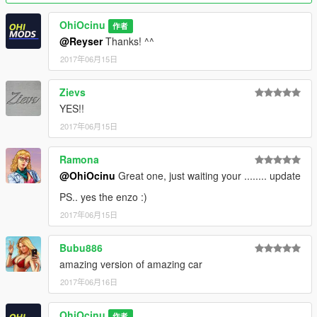
path to your desktop with OpenIV. Open the file with a text
editor and add the following line to the end:
OhiOcinu
作者
@Reyser
Thanks! ^^
dlcpacks:\ferStradale\
2017年06月15日
3.- Import the file again to the path above with OpenIV.
Zievs
4.- Done, use a Trainer to spawn the cars with "fStradale"
YES!!
name, and enjoy!
2017年06月15日
Please DO NOT edit this mod without my permission. If you
have any questions, please don't hesitate to pm me. :)
Ramona
Stay tuned for updates. That's all! Enjoy!
@OhiOcinu
Great one, just waiting your ........ update
PS.. yes the enzo :)
2017年06月15日
Bubu886
amazing version of amazing car
2017年06月16日
OhiOcinu
作者