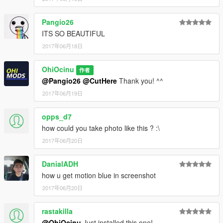
Pangio26
ITS SO BEAUTIFUL
2017年06月18日
OhiOcinu
作者
@Pangio26
@CutHere
Thank you! ^^
2017年06月19日
opps_d7
how could you take photo like this ? :\
2017年06月20日
DanialADH
how u get motion blue in screenshot
2017年06月20日
rastakilla
@OhiOcinu
Just installed this one!