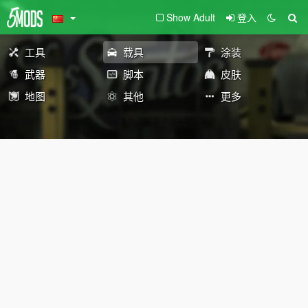
Show Adult
登入
工具
载具
涂装
武器
脚本
皮肤
地图
其他
更多