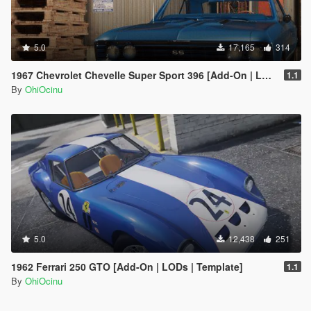
5.0
17,165
314
1967 Chevrolet Chevelle Super Sport 396 [Add-On | LODs | Template]
1.1
By
OhiOcinu
5.0
12,438
251
1962 Ferrari 250 GTO [Add-On | LODs | Template]
1.1
By
OhiOcinu