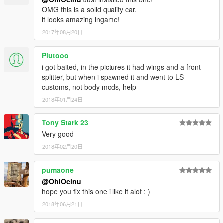
OMG this is a solid quality car.
it looks amazing ingame!
2017年08月20日
Plutooo
i got baited, in the pictures it had wings and a front
splitter, but when i spawned it and went to LS
customs, not body mods, help
2018年01月24日
Tony Stark 23
Very good
2018年02月20日
pumaone
@OhiOcinu
hope you fix this one i like it alot : )
2018年06月21日