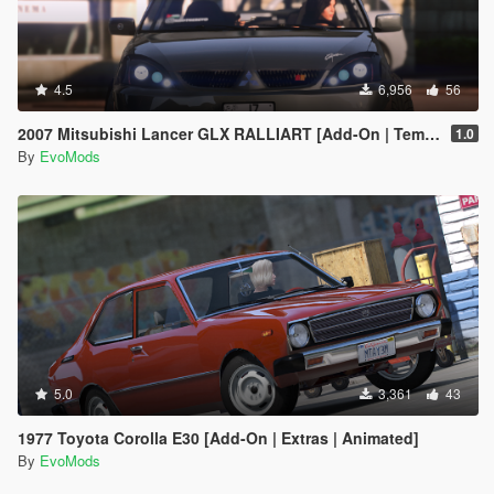
4.5
6,956
56
2007 Mitsubishi Lancer GLX RALLIART [Add-On | Template | Extras]
1.0
By
EvoMods
5.0
3,361
43
1977 Toyota Corolla E30 [Add-On | Extras | Animated]
By
EvoMods