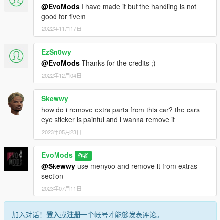
@EvoMods
I have made it but the handling is not
good for fivem
2022年11月17日
EzSn0wy
@EvoMods
Thanks for the credits ;)
2022年12月04日
Skewwy
how do i remove extra parts from this car? the cars
eye sticker is painful and i wanna remove it
2023年05月23日
EvoMods
作者
@Skewwy
use menyoo and remove it from extras
section
2023年07月11日
加入对话！
登入
或
注册
一个帐号才能够发表评论。