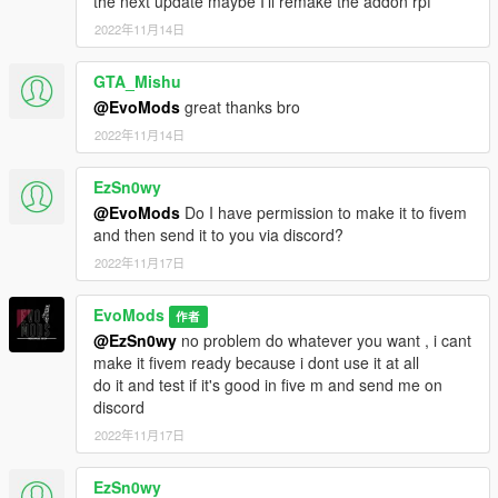
the next update maybe I'll remake the addon rpf
2022年11月14日
GTA_Mishu
@EvoMods
great thanks bro
2022年11月14日
EzSn0wy
@EvoMods
Do I have permission to make it to fivem
and then send it to you via discord?
2022年11月17日
EvoMods
作者
@EzSn0wy
no problem do whatever you want , i cant
make it fivem ready because i dont use it at all
do it and test if it's good in five m and send me on
discord
2022年11月17日
EzSn0wy