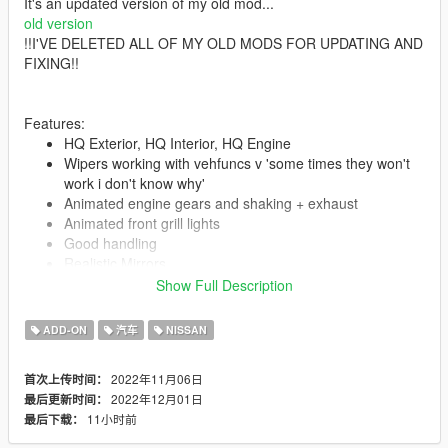
It's an updated version of my old mod...
old version
!!I'VE DELETED ALL OF MY OLD MODS FOR UPDATING AND
FIXING!!
Features:
HQ Exterior, HQ Interior, HQ Engine
Wipers working with vehfuncs v 'some times they won't
work i don't know why'
Animated engine gears and shaking + exhaust
Animated front grill lights
Good handling
Realistic Mirrors
All lights functioning properly
Show Full Description
Extras
Car eyes\ front splitter\front oil cooler\anime pilow\bonnet
ADD-ON
汽车
NISSAN
art are extras you can choose what you like
interior extras & stuff
2022年11月06日
首次上传时间：
Lights glass won't get colored when you tint Windows
2022年12月01日
最后更新时间：
Tintable Glass
11小时前
最后下载：
Custom
.[COL]
Hands on steering