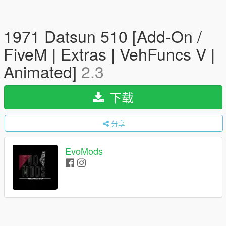
1971 Datsun 510 [Add-On /
FiveM | Extras | VehFuncs V |
Animated]
2.3
下载
分享
EvoMods