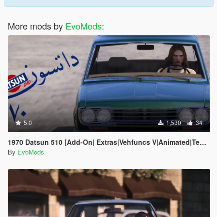
More mods by
EvoMods
:
5.0
1,530
34
1970 Datsun 510 [Add-On| Extras|Vehfuncs V|Animated|Template]
By
EvoMods