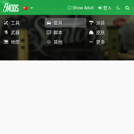
Show Adult
登入
工具
载具
涂装
武器
脚本
皮肤
地图
其他
更多