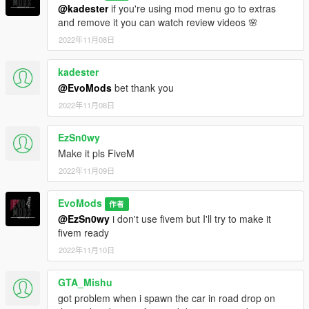
@kadester
if you're using mod menu go to extras
and remove it you can watch review videos 🌸
2022年11月08日
kadester
@EvoMods
bet thank you
2022年11月08日
EzSn0wy
Make it pls FiveM
2022年11月09日
EvoMods
作者
@EzSn0wy
i don't use fivem but I'll try to make it
fivem ready
2022年11月10日
GTA_Mishu
got problem when i spawn the car in road drop on