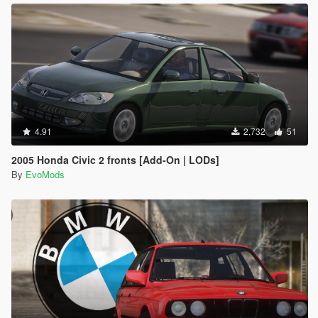
4.91
2,732
51
2005 Honda Civic 2 fronts [Add-On | LODs]
By
EvoMods