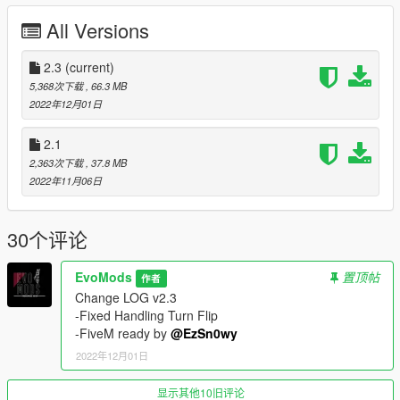
Good scale compared to original cars
All Versions
Breakable windshield
paint 1 = chassis
2.3
paint 1 pearlescent = Engine ,Brake Calipers
(current)
paint 2 = Seats and the rest of the Interior
5,368次下载
, 66.3 MB
2022年12月01日
--------------------------------------------------------------------------------
2.1
--
2,363次下载
, 37.8 MB
Spawn Name:
2022年11月06日
510
--------------------------------------------------------------------------------
30个评论
--
Models Sources:
EvoMods
置顶帖
作者
Forza Horizon
Change LOG v2.3
gamemodels ru
-Fixed Handling Turn Flip
EvoMods
-FiveM ready by
@EzSn0wy
DFZ on VK
2022年12月01日
--------------------------------------------------------------------------------
显示其他10旧评论
--