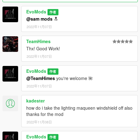
Installation in readme
--------------------------------------------------------------------------------
EvoMods
作者
--
@sam mods
🔝
Credits:
2022年11月07日
EvoMods --- converting\fixing\taking bad SS\testing\etc...
Sam Mods --- testing
TeamHimes
AND EVERY SINGLE PERSON WHO SUPPORTED ME
Thx! Good Work!
2022年11月07日
--------------------------------------------------------------------------------
--
Support me:
EvoMods
作者
- 𝐏𝐚𝐲𝐩𝐚𝐥
@TeamHimes
you're welcome 🌺
2022年11月07日
kadester
how do i take the lighting maqueen windshield off also
thanks for the mod
2022年11月08日
EvoMods
作者