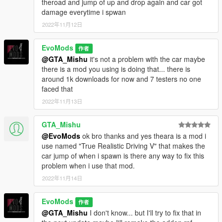
theroad and jump of up and drop again and car got
damage everytime i spwan
2022年11月12日
EvoMods
作者
@GTA_Mishu
it's not a problem with the car maybe
there is a mod you using is doing that... there is
around 1k downloads for now and 7 testers no one
faced that
2022年11月13日
GTA_Mishu
@EvoMods
ok bro thanks and yes theara is a mod i
use named "True Realistic Driving V" that makes the
car jump of when i spawn is there any way to fix this
problem when i use that mod.
2022年11月14日
EvoMods
作者
@GTA_Mishu
I don't know... but I'll try to fix that in