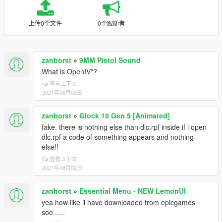
上传0个文件
0个跟随者
zanborst
»
9MM Pistol Sound
What is OpenIV*?
查看上下文
2021年08月02日
zanborst
»
Glock 19 Gen 5 [Animated]
fake. there is nothing else than dlc.rpf inside if i open
dlc.rpf a code of something appears and nothing
else!!
查看上下文
2021年08月02日
zanborst
»
Essential Menu - NEW LemonUI
yea how like ii have downloaded from epicgames
soo......