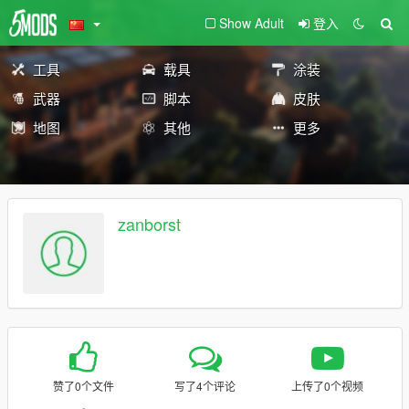
Show Adult
登入
工具
载具
涂装
武器
脚本
皮肤
地图
其他
更多
zanborst
赞了0个文件
写了4个评论
上传了0个视频