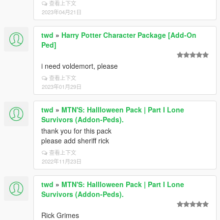
查看上下文
2023年04月21日
twd
»
Harry Potter Character Package [Add-On
Ped]
i need voldemort, please
查看上下文
2023年01月29日
twd
»
MTN'S: Hallloween Pack | Part I Lone
Survivors (Addon-Peds).
thank you for this pack
please add sheriff rick
查看上下文
2022年11月23日
twd
»
MTN'S: Hallloween Pack | Part I Lone
Survivors (Addon-Peds).
Rick Grimes