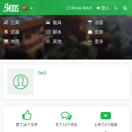
Show Adult
登入
工具
载具
涂装
武器
脚本
皮肤
地图
其他
更多
twd
赞了32个文件
写了13个评论
上传了0个视频