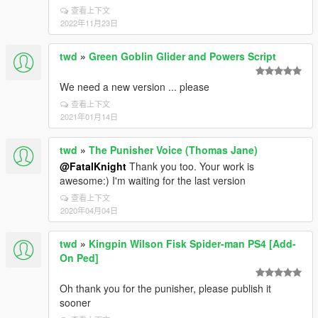
查看上下文
2022年11月23日
twd
»
Green Goblin Glider and Powers Script
We need a new version ... please
查看上下文
2021年01月14日
twd
»
The Punisher Voice (Thomas Jane)
@FatalKnight
Thank you too. Your work is
awesome:) I'm waiting for the last version
查看上下文
2020年04月04日
twd
»
Kingpin Wilson Fisk Spider-man PS4 [Add-
On Ped]
Oh thank you for the punisher, please publish it
sooner