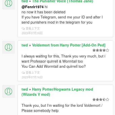
twd
»
The Punisher Voice (Thomas Jane)
@Fenrir1974
hi
no now it has been deleted
If you have Telegram, send me your ID and after I
send punishers mod in the telegram for you
查看上下文
2023年07月16日
twd
»
Voldemort from Harry Potter [Add-On Ped]
I always waiting for this, Thank you very much, but i
want Professor quirrell & Wormtail too
You Can Add Wormtail and quirrell too?
查看上下文
2023年07月16日
twd
»
Harry Potter/Hogwarts Legacy mod
(Wizards V mod)
Thank you, but I'm waiting for the lord Voldemort /
Please somebody help