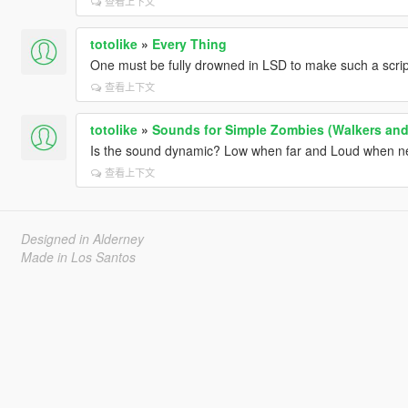
查看上下文
totolike
»
Every Thing
One must be fully drowned in LSD to make such a scrip
查看上下文
totolike
»
Sounds for Simple Zombies (Walkers and
Is the sound dynamic? Low when far and Loud when n
查看上下文
Designed in Alderney
Made in Los Santos