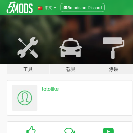
5mods on Discord
中文
工具
载具
涂装
totolike