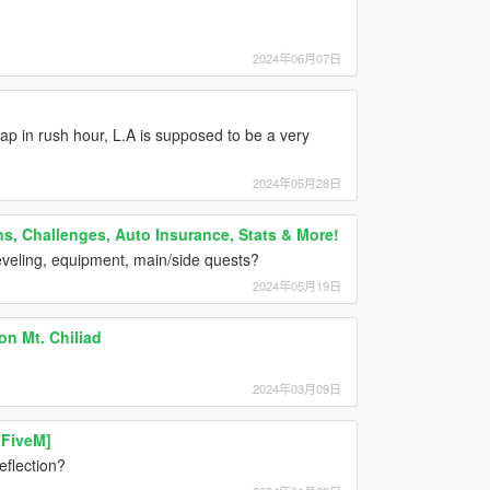
2024年06月07日
p in rush hour, L.A is supposed to be a very
2024年05月28日
ns, Challenges, Auto Insurance, Stats & More!
veling, equipment, main/side quests?
2024年05月19日
n Mt. Chiliad
2024年03月09日
 FiveM]
eflection?