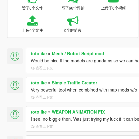
赞了0个文件
写了66个评论
上传了0个视频
上传0个文件
0个跟随者
totolike
»
Mech / Robot Script mod
Would be nice if the models are gundams so we can h
查看上下文
totolike
»
Simple Traffic Creator
Very powerful tool when combined with map mods w/o tr
查看上下文
totolike
»
WEAPON ANIMATION FIX
I see, no biggie then. Was just trying my luck if it can 
查看上下文