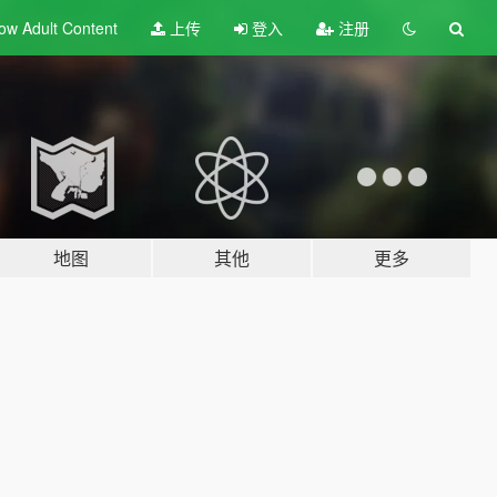
ow Adult
Content
上传
登入
注册
地图
其他
更多