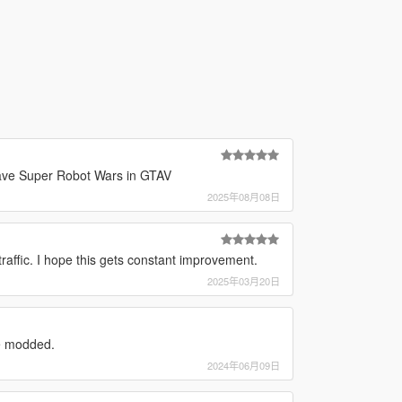
ave Super Robot Wars in GTAV
2025年08月08日
affic. I hope this gets constant improvement.
2025年03月20日
be modded.
2024年06月09日