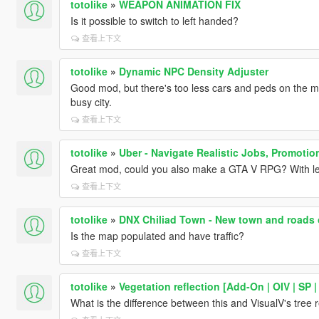
totolike
»
WEAPON ANIMATION FIX
Is it possible to switch to left handed?
查看上下文
totolike
»
Dynamic NPC Density Adjuster
Good mod, but there's too less cars and peds on the ma
busy city.
查看上下文
totolike
»
Uber - Navigate Realistic Jobs, Promotio
Great mod, could you also make a GTA V RPG? With le
查看上下文
totolike
»
DNX Chiliad Town - New town and roads o
Is the map populated and have traffic?
查看上下文
totolike
»
Vegetation reflection [Add-On | OIV | SP |
What is the difference between this and VisualV's tree r