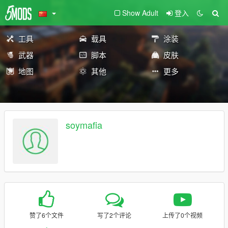
Show Adult
登入
工具
载具
涂装
武器
脚本
皮肤
地图
其他
更多
soymafia
赞了6个文件
写了2个评论
上传了0个视频