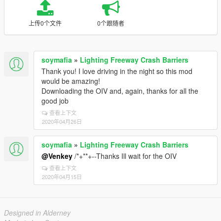
上传0个文件
0个跟随者
soymafia
»
Lighting Freeway Crash Barriers
Thank you! I love driving in the night so this mod
would be amazing!
Downloading the OIV and, again, thanks for all the
good job
查看上下文
2020年04月26日
soymafia
»
Lighting Freeway Crash Barriers
@Venkey
/*+**+--Thanks Ill wait for the OIV
查看上下文
2020年04月15日
Designed in Alderney