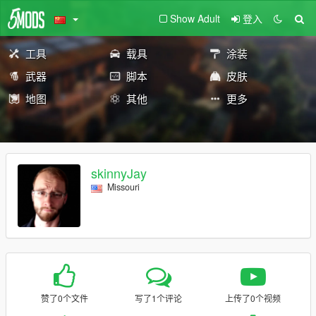
Show Adult
登入
工具
载具
涂装
武器
脚本
皮肤
地图
其他
更多
skinnyJay
Missouri
赞了0个文件
写了1个评论
上传了0个视频