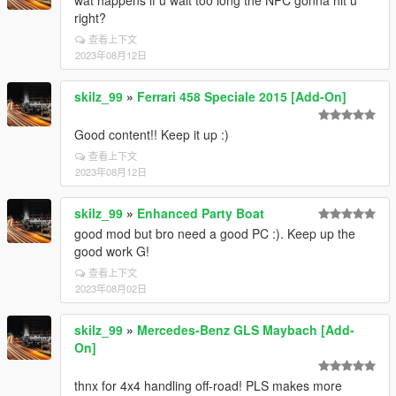
wat happens if u wait too long the NPC gonna hit u
right?
查看上下文
2023年08月12日
skilz_99
»
Ferrari 458 Speciale 2015 [Add-On]
Good content!! Keep it up :)
查看上下文
2023年08月12日
skilz_99
»
Enhanced Party Boat
good mod but bro need a good PC :). Keep up the
good work G!
查看上下文
2023年08月02日
skilz_99
»
Mercedes-Benz GLS Maybach [Add-
On]
thnx for 4x4 handling off-road! PLS makes more