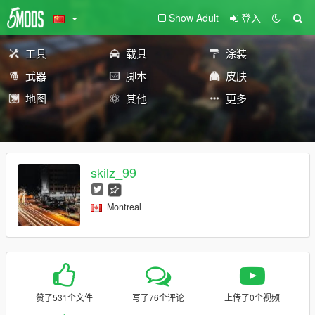
Show Adult
登入
工具
载具
涂装
武器
脚本
皮肤
地图
其他
更多
skilz_99
Montreal
赞了531个文件
写了76个评论
上传了0个视频