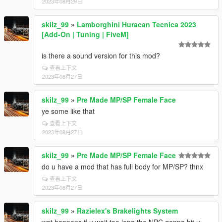
2023年08月29日
skilz_99
»
Lamborghini Huracan Tecnica 2023
[Add-On | Tuning | FiveM]
is there a sound version for this mod?
查看上下文
2023年08月27日
skilz_99
»
Pre Made MP/SP Female Face
ye some like that
查看上下文
2023年08月27日
skilz_99
»
Pre Made MP/SP Female Face
do u have a mod that has full body for MP/SP? thnx
查看上下文
2023年08月27日
skilz_99
»
Razielex's Brakelights System