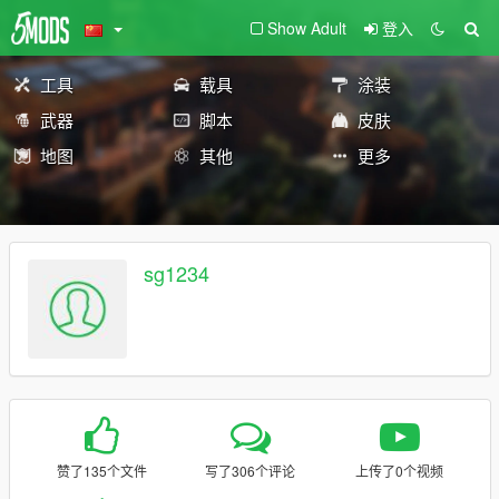
Show Adult
登入
工具
载具
涂装
武器
脚本
皮肤
地图
其他
更多
sg1234
赞了135个文件
写了306个评论
上传了0个视频