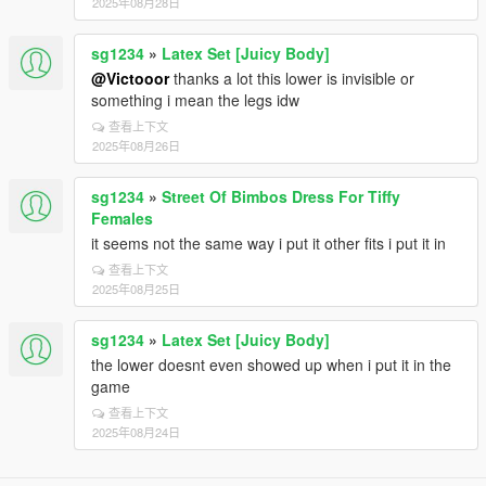
2025年08月28日
sg1234
»
Latex Set [Juicy Body]
@Victooor
thanks a lot this lower is invisible or
something i mean the legs idw
查看上下文
2025年08月26日
sg1234
»
Street Of Bimbos Dress For Tiffy
Females
it seems not the same way i put it other fits i put it in
查看上下文
2025年08月25日
sg1234
»
Latex Set [Juicy Body]
the lower doesnt even showed up when i put it in the
game
查看上下文
2025年08月24日