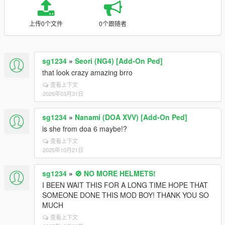
上传0个文件
0个跟随者
sg1234
»
Seori (NG4) [Add-On Ped]
that look crazy amazing brro
查看上下文
2026年03月31日
sg1234
»
Nanami (DOA XVV) [Add-On Ped]
is she from doa 6 maybe!?
查看上下文
2025年10月21日
sg1234
»
🚫 NO MORE HELMETS!
I BEEN WAIT THIS FOR A LONG TIME HOPE THAT
SOMEONE DONE THIS MOD BOY! THANK YOU SO
MUCH
查看上下文