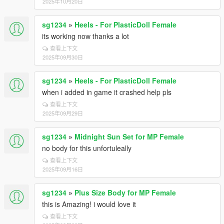
2025年10月20日
sg1234
»
Heels - For PlasticDoll Female
its working now thanks a lot
查看上下文
2025年09月30日
sg1234
»
Heels - For PlasticDoll Female
when i added in game it crashed help pls
查看上下文
2025年09月29日
sg1234
»
Midnight Sun Set for MP Female
no body for this unfortuleally
查看上下文
2025年09月16日
sg1234
»
Plus Size Body for MP Female
this is Amazing! i would love it
查看上下文