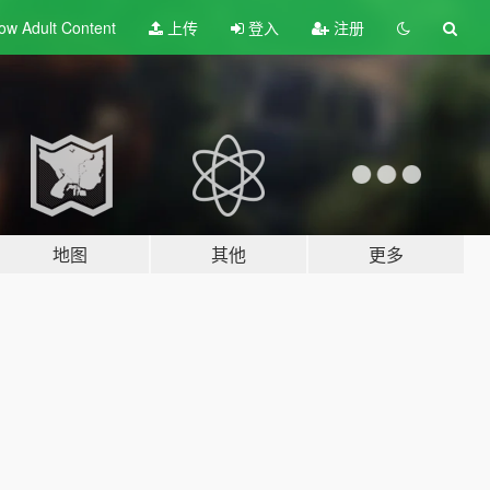
ow Adult
Content
上传
登入
注册
地图
其他
更多