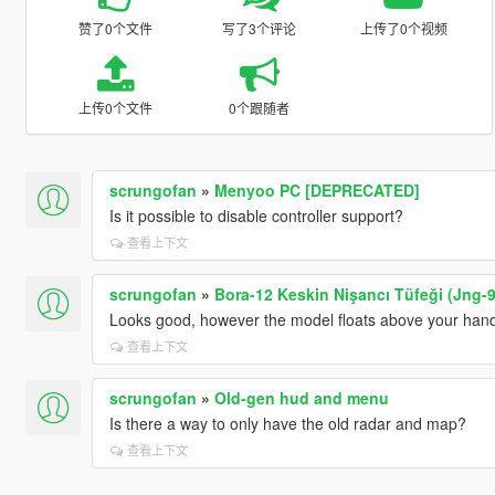
赞了0个文件
写了3个评论
上传了0个视频
上传0个文件
0个跟随者
scrungofan
»
Menyoo PC [DEPRECATED]
Is it possible to disable controller support?
查看上下文
scrungofan
»
Bora-12 Keskin Nişancı Tüfeği (Jng-90
Looks good, however the model floats above your hand i
查看上下文
scrungofan
»
Old-gen hud and menu
Is there a way to only have the old radar and map?
查看上下文