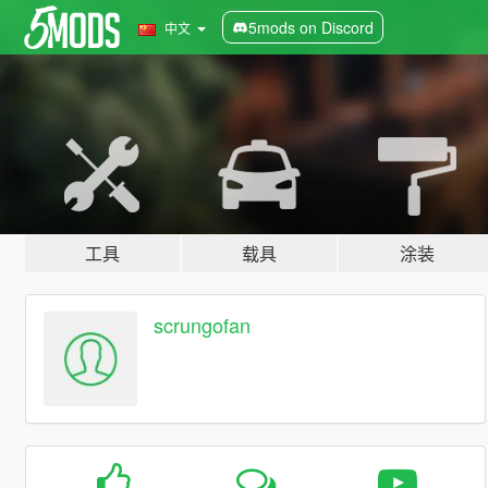
5mods on Discord
中文
工具
载具
涂装
scrungofan