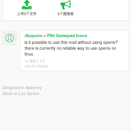
上传0个文件
0个跟随者
rikupone
»
PS4 Gamepad Icons
is it possible to use this mod without using openiv?
there is currently no reliable way to use openiv on
linux.
查看上下文
2021年10月08日
Designed in Alderney
Made in Los Santos