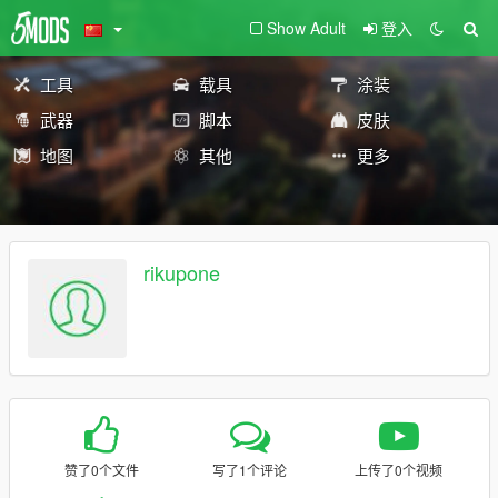
Show Adult
登入
工具
载具
涂装
武器
脚本
皮肤
地图
其他
更多
rikupone
赞了0个文件
写了1个评论
上传了0个视频