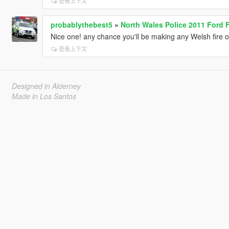
查看上下文
probablythebest5
»
North Wales Police 2011 Ford 
Nice one! any chance you'll be making any Welsh fire 
查看上下文
Designed in Alderney
Made in Los Santos