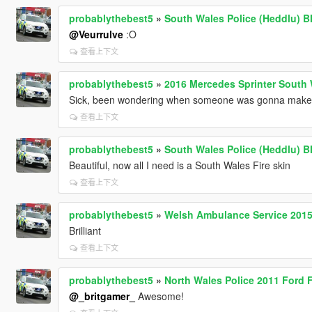
probablythebest5
»
South Wales Police (Heddlu) 
@Veurrulve
:O
查看上下文
probablythebest5
»
2016 Mercedes Sprinter South
Sick, been wondering when someone was gonna make a 
查看上下文
probablythebest5
»
South Wales Police (Heddlu) 
Beautiful, now all I need is a South Wales Fire skin
查看上下文
probablythebest5
»
Welsh Ambulance Service 2015
Brilliant
查看上下文
probablythebest5
»
North Wales Police 2011 Ford 
@_britgamer_
Awesome!