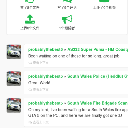
赞了8个文件
写了9个评论
上传了0个视频
上传0个文件
1个跟随者
probablythebest5
»
AS332 Super Puma - HM Coastg
Been waiting on one of these for so long, great job!
查看上下文
probablythebest5
»
South Wales Police (Heddlu)
Great Work!
查看上下文
probablythebest5
»
South Wales Fire Brigade Scan
Oh my lord, I've been waiting for a South Wales fire appl
GTA 5 on the PC, and here we are finally got one :D
查看上下文