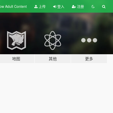
ow Adult
Content
上传
登入
注册
地图
其他
更多