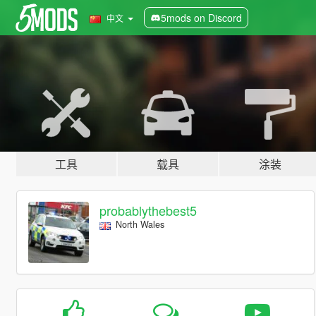
5mods on Discord
中文
工具
载具
涂装
probablythebest5
North Wales