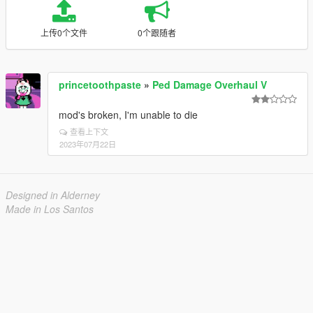
上传0个文件
0个跟随者
princetoothpaste
»
Ped Damage Overhaul V
mod's broken, I'm unable to die
查看上下文
2023年07月22日
Designed in Alderney
Made in Los Santos