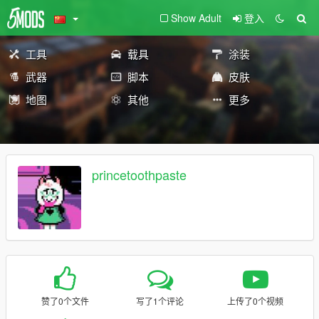
Show Adult
登入
工具
载具
涂装
武器
脚本
皮肤
地图
其他
更多
princetoothpaste
赞了0个文件
写了1个评论
上传了0个视频