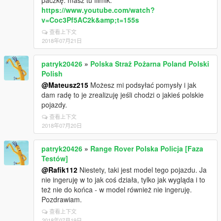
paczkę. masz tu filmik:
https://www.youtube.com/watch?
v=Coc3Pf5AC2k&amp;t=155s
查看上下文
2018年07月21日
patryk20426
»
Polska Straż Pożarna Poland Polski
Polish
@Mateusz215
Możesz mi podsyłać pomysły i jak
dam radę to je zrealizuję jeśli chodzi o jakieś polskie
pojazdy.
查看上下文
2018年07月20日
patryk20426
»
Range Rover Polska Policja [Faza
Testów]
@Rafik112
Niestety, taki jest model tego pojazdu. Ja
nie ingeruję w to jak coś działa, tylko jak wygląda i to
też nie do końca - w model również nie ingeruję.
Pozdrawiam.
查看上下文
2018年07月19日