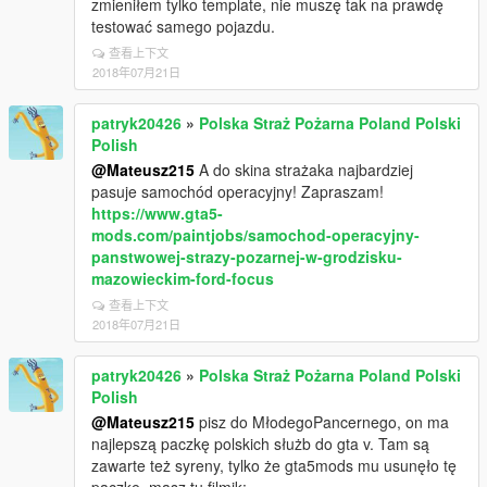
zmieniłem tylko template, nie muszę tak na prawdę
testować samego pojazdu.
查看上下文
2018年07月21日
patryk20426
»
Polska Straż Pożarna Poland Polski
Polish
@Mateusz215
A do skina strażaka najbardziej
pasuje samochód operacyjny! Zapraszam!
https://www.gta5-
mods.com/paintjobs/samochod-operacyjny-
panstwowej-strazy-pozarnej-w-grodzisku-
mazowieckim-ford-focus
查看上下文
2018年07月21日
patryk20426
»
Polska Straż Pożarna Poland Polski
Polish
@Mateusz215
pisz do MłodegoPancernego, on ma
najlepszą paczkę polskich służb do gta v. Tam są
zawarte też syreny, tylko że gta5mods mu usunęło tę