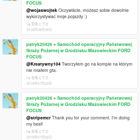
FOCUS
@wojaswojtek
Oczywiście, możesz sobie dowolnie
wykorzystywać moje pojazdy :)
查看上下文
2018年08月09日
patryk20426
»
Samochód operacyjny Państwowej
Straży Pożarnej w Grodzisku Mazowieckim FORD
FOCUS
@Kreatywny104
Tworzyłem go na kompie na którym
nie miałem gta.
查看上下文
2018年07月22日
patryk20426
»
Samochód operacyjny Państwowej
Straży Pożarnej w Grodzisku Mazowieckim FORD
FOCUS
@stripemcr
Thank you for your comment. I'm doing
my best!
查看上下文
2018年07月22日