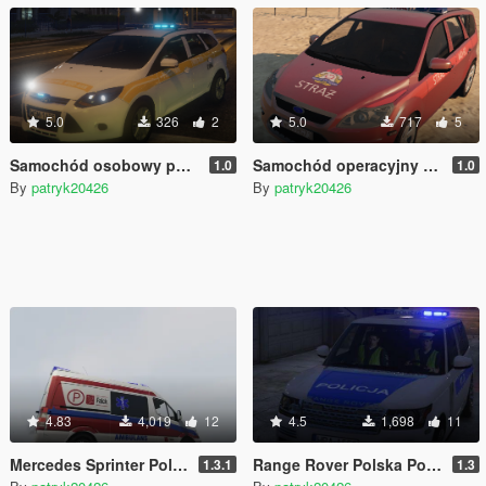
5.0
326
2
5.0
717
5
Samochód osobowy pogotowia wodno-kanalizacyjnego
Samochód operacyjny Państwowej Straży Pożarnej w Grodzisku Mazowieckim FORD FOCUS
1.0
1.0
By
patryk20426
By
patryk20426
4.83
4,019
12
4.5
1,698
11
Mercedes Sprinter Polski Ambulans FALCK
Range Rover Polska Policja [Faza Testów]
1.3.1
1.3