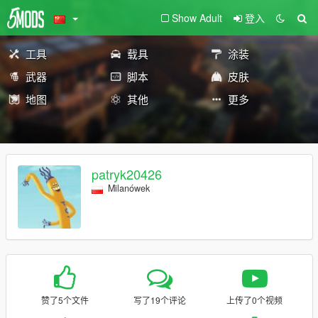
Show Adult
登入
工具
载具
涂装
武器
脚本
皮肤
地图
其他
更多
patryk20426
Milanówek
赞了5个文件
写了19个评论
上传了0个视频