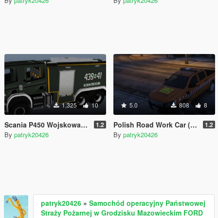
By
patryk20426
By
patryk20426
1,325
10
5.0
808
8
Scania P450 Wojskowa Straż Pożarna
Polish Road Work Car (Polski pojazd służby drogowej)
1.2
1.2
By
patryk20426
By
patryk20426
patryk20426
»
Samochód operacyjny Państwowej
Straży Pożarnej w Grodzisku Mazowieckim FORD