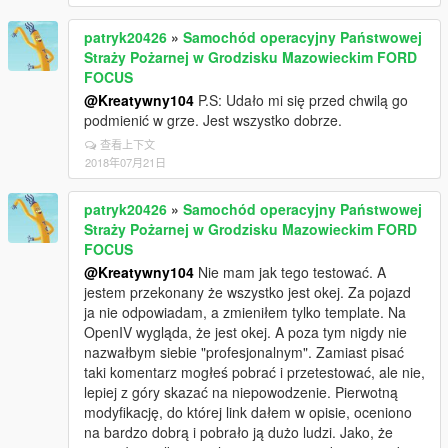
patryk20426
»
Samochód operacyjny Państwowej
Straży Pożarnej w Grodzisku Mazowieckim FORD
FOCUS
@Kreatywny104
P.S: Udało mi się przed chwilą go
podmienić w grze. Jest wszystko dobrze.
查看上下文
2018年07月21日
patryk20426
»
Samochód operacyjny Państwowej
Straży Pożarnej w Grodzisku Mazowieckim FORD
FOCUS
@Kreatywny104
Nie mam jak tego testować. A
jestem przekonany że wszystko jest okej. Za pojazd
ja nie odpowiadam, a zmieniłem tylko template. Na
OpenIV wygląda, że jest okej. A poza tym nigdy nie
nazwałbym siebie "profesjonalnym". Zamiast pisać
taki komentarz mogłeś pobrać i przetestować, ale nie,
lepiej z góry skazać na niepowodzenie. Pierwotną
modyfikację, do której link dałem w opisie, oceniono
na bardzo dobrą i pobrało ją dużo ludzi. Jako, że