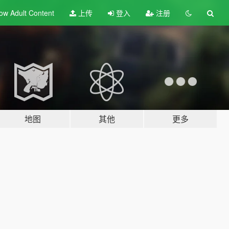
ow Adult
Content
上传
登入
注册
地图
其他
更多