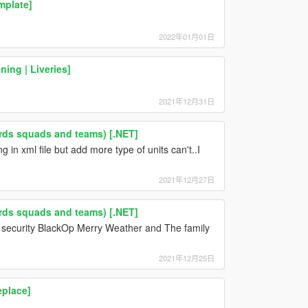
mplate]
2022年01月01日
ing | Liveries]
2021年12月31日
rds squads and teams) [.NET]
n xml file but add more type of units can't..I
2021年12月27日
rds squads and teams) [.NET]
ve security BlackOp Merry Weather and The family
2021年12月25日
place]