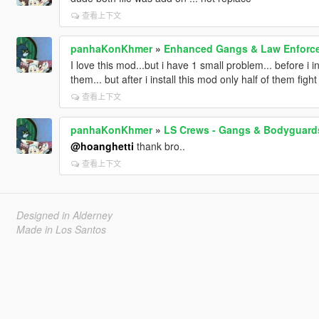
查看上下文
panhaKonKhmer
»
Enhanced Gangs & Law Enforc
I love this mod...but i have 1 small problem... before i 
them... but after i install this mod only half of them figh
查看上下文
panhaKonKhmer
»
LS Crews - Gangs & Bodyguard
@hoanghetti
thank bro..
查看上下文
Designed in Alderney
Made in Los Santos