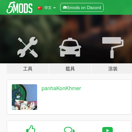
5mods on Discord
中文
工具
载具
涂装
panhaKonKhmer