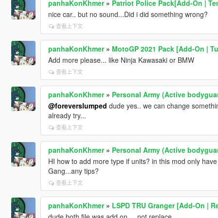
panhaKonKhmer
»
Patriot Police Pack[Add-On | Te
nice car.. but no sound...Did i did something wrong?
查看上下文
panhaKonKhmer
»
MotoGP 2021 Pack [Add-On | Tun
Add more please... like Ninja Kawasaki or BMW
查看上下文
panhaKonKhmer
»
Personal Army (Active bodygua
@foreverslumped
dude yes.. we can change something i
already try...
查看上下文
panhaKonKhmer
»
Personal Army (Active bodygua
HI how to add more type if units? in this mod only ha
Gang...any tips?
查看上下文
panhaKonKhmer
»
LSPD TRU Granger [Add-On | Re
dude both file was add on ... not replace