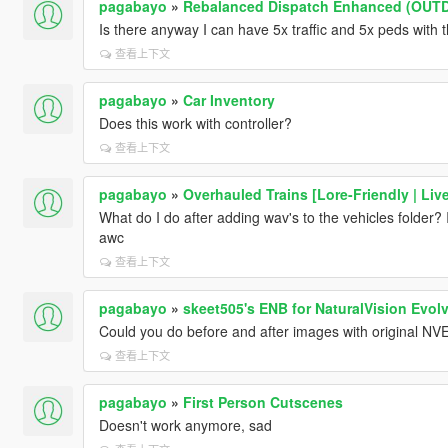
pagabayo
»
Rebalanced Dispatch Enhanced (OUT
Is there anyway I can have 5x traffic and 5x peds with
查看上下文
pagabayo
»
Car Inventory
Does this work with controller?
查看上下文
pagabayo
»
Overhauled Trains [Lore-Friendly | Live
What do I do after adding wav's to the vehicles folder? 
awc
查看上下文
pagabayo
»
skeet505's ENB for NaturalVision Evol
Could you do before and after images with original NV
查看上下文
pagabayo
»
First Person Cutscenes
Doesn't work anymore, sad