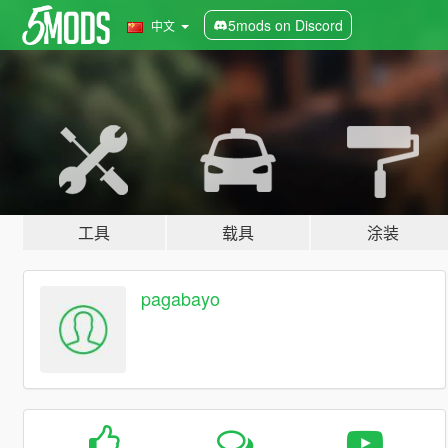
5mods on Discord
中文
工具
载具
涂装
pagabayo