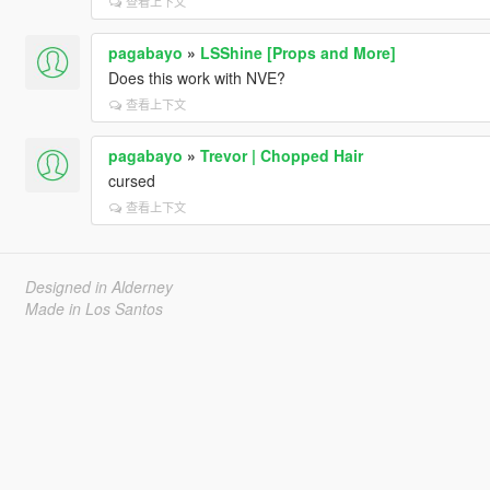
查看上下文
pagabayo
»
LSShine [Props and More]
Does this work with NVE?
查看上下文
pagabayo
»
Trevor | Chopped Hair
cursed
查看上下文
Designed in Alderney
Made in Los Santos