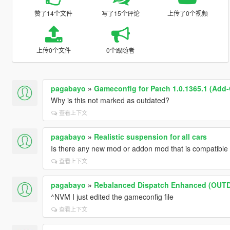
赞了14个文件
写了15个评论
上传了0个视频
上传0个文件
0个跟随者
pagabayo
»
Gameconfig for Patch 1.0.1365.1 (Add-
Why is this not marked as outdated?
查看上下文
pagabayo
»
Realistic suspension for all cars
Is there any new mod or addon mod that is compatible 
查看上下文
pagabayo
»
Rebalanced Dispatch Enhanced (OUT
^NVM I just edited the gameconfig file
查看上下文