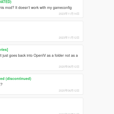
DATED)
 this mod? It doesn't work with my gameconfig
2023年11月14日
2023年11月12日
ries]
It just goes back into OpenIV as a folder not as a
2020年06月12日
ved (discontinued)
E?
2020年06月12日