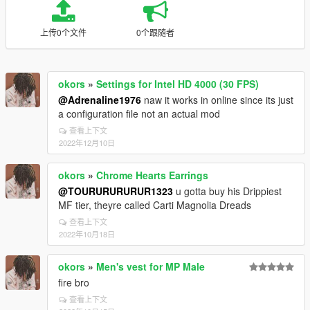
上传0个文件
0个跟随者
okors
»
Settings for Intel HD 4000 (30 FPS)
@Adrenaline1976
naw it works in online since its just
a configuration file not an actual mod
查看上下文
2022年12月10日
okors
»
Chrome Hearts Earrings
@TOURURURURUR1323
u gotta buy his Drippiest
MF tier, theyre called Carti Magnolia Dreads
查看上下文
2022年10月18日
okors
»
Men's vest for MP Male
fire bro
查看上下文