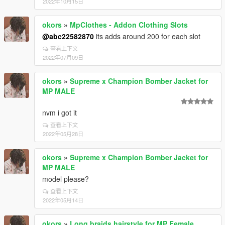
2022年10月15日
okors
»
MpClothes - Addon Clothing Slots
@abc22582870
its adds around 200 for each slot
查看上下文
2022年07月09日
okors
»
Supreme x Champion Bomber Jacket for
MP MALE
nvm i got it
查看上下文
2022年05月28日
okors
»
Supreme x Champion Bomber Jacket for
MP MALE
model please?
查看上下文
2022年05月14日
okors
»
Long braids hairstyle for MP Female