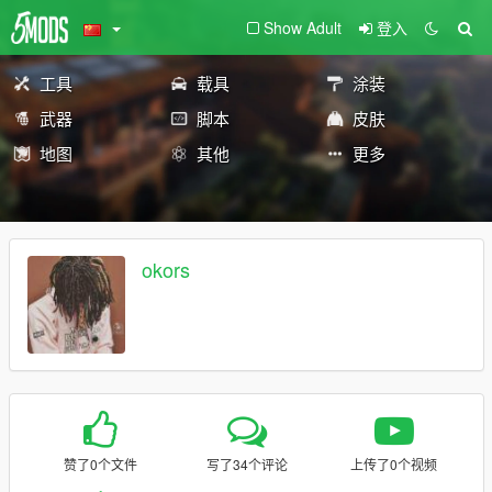
Show Adult
登入
工具
载具
涂装
武器
脚本
皮肤
地图
其他
更多
okors
赞了0个文件
写了34个评论
上传了0个视频