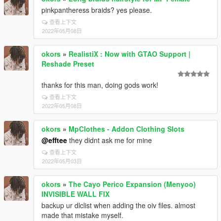
pinkpantheress braids? yes please.
查看上下文
2022年05月08日
okors
»
RealistiX : Now with GTAO Support |
Reshade Preset
thanks for this man, doing gods work!
查看上下文
2022年05月08日
okors
»
MpClothes - Addon Clothing Slots
@efftee
they didnt ask me for mine
查看上下文
2022年05月03日
okors
»
The Cayo Perico Expansion (Menyoo)
INVISIBLE WALL FIX
backup ur dlclist when adding the oiv files. almost
made that mistake myself.