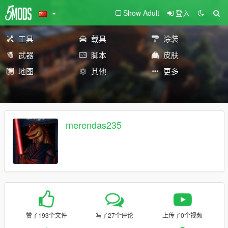
Show Adult
登入
工具
载具
涂装
武器
脚本
皮肤
地图
其他
更多
merendas235
赞了193个文件
写了27个评论
上传了0个视频