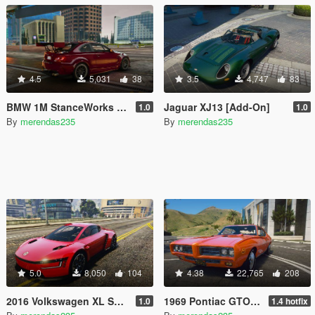
4.5
5,031
38
3.5
4,747
83
BMW 1M StanceWorks [Add-On]
Jaguar XJ13 [Add-On]
1.0
1.0
By
merendas235
By
merendas235
5.0
8,050
104
4.38
22,765
208
2016 Volkswagen XL Sport Concept [Add-On / Replace | LODs]
1969 Pontiac GTO Judge [Add-On / Replace | Tuning]
1.0
1.4 hotfix