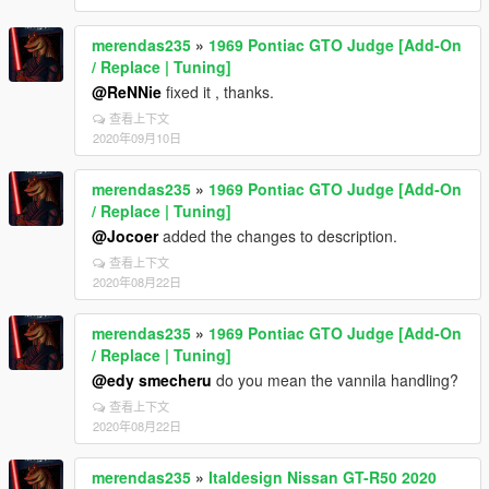
merendas235
»
1969 Pontiac GTO Judge [Add-On
/ Replace | Tuning]
@ReNNie
fixed it , thanks.
查看上下文
2020年09月10日
merendas235
»
1969 Pontiac GTO Judge [Add-On
/ Replace | Tuning]
@Jocoer
added the changes to description.
查看上下文
2020年08月22日
merendas235
»
1969 Pontiac GTO Judge [Add-On
/ Replace | Tuning]
@edy smecheru
do you mean the vannila handling?
查看上下文
2020年08月22日
merendas235
»
Italdesign Nissan GT-R50 2020