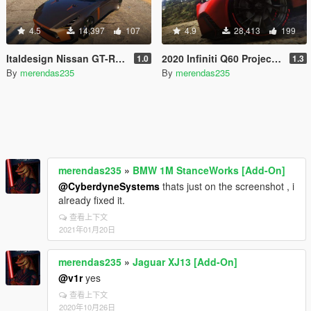
4.5
14,397
107
4.9
28,413
199
Italdesign Nissan GT-R50 2020 [Add-On / Replace]
2020 Infiniti Q60 Project Black [Add-On / Replace | LODs]
1.0
1.3
By
merendas235
By
merendas235
merendas235
»
BMW 1M StanceWorks [Add-On]
@CyberdyneSystems
thats just on the screenshot , i
already fixed it.
查看上下文
2021年01月20日
merendas235
»
Jaguar XJ13 [Add-On]
@v1r
yes
查看上下文
2020年10月26日