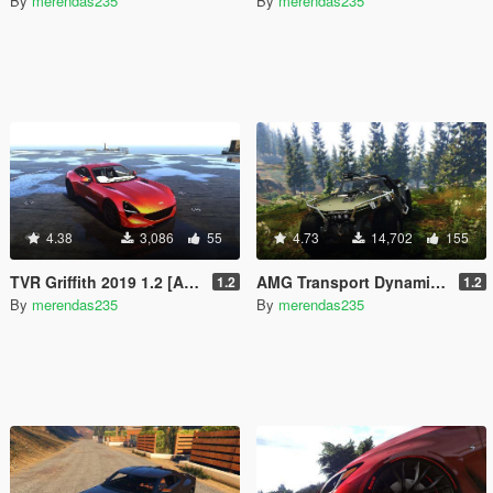
By
merendas235
By
merendas235
4.38
3,086
55
4.73
14,702
155
TVR Griffith 2019 1.2 [Add-On | LODs]
AMG Transport Dynamics M12S Warthog CST [Add-On / Replace]
1.2
1.2
By
merendas235
By
merendas235