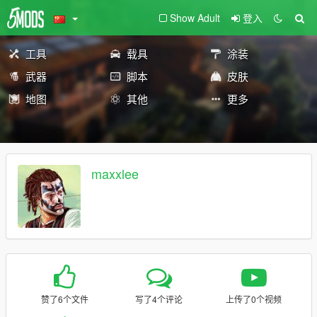
Show Adult
登入
工具
载具
涂装
武器
脚本
皮肤
地图
其他
更多
maxxlee
赞了6个文件
写了4个评论
上传了0个视频