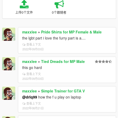
上传0个文件
0个跟随者
maxxlee
»
Pride Shirts for MP Female & Male
the lgbt part i love the furry part is a....
查看上下文
2022年09月03日
maxxlee
»
Tied Dreads for MP Male
this go hard
查看上下文
2022年09月03日
maxxlee
»
Simple Trainer for GTA V
@drlq99
how the f u play on laptop
查看上下文
2022年08月21日