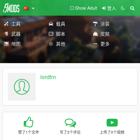
Show Adult
登入
工具
载具
涂装
武器
脚本
皮肤
地图
其他
更多
lordfm
赞了1个文件
写了3个评论
上传了0个视频