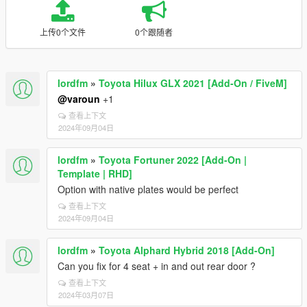
上传0个文件
0个跟随者
lordfm
»
Toyota Hilux GLX 2021 [Add-On / FiveM]
@varoun
+1
查看上下文
2024年09月04日
lordfm
»
Toyota Fortuner 2022 [Add-On |
Template | RHD]
Option with native plates would be perfect
查看上下文
2024年09月04日
lordfm
»
Toyota Alphard Hybrid 2018 [Add-On]
Can you fix for 4 seat + in and out rear door ?
查看上下文
2024年03月07日