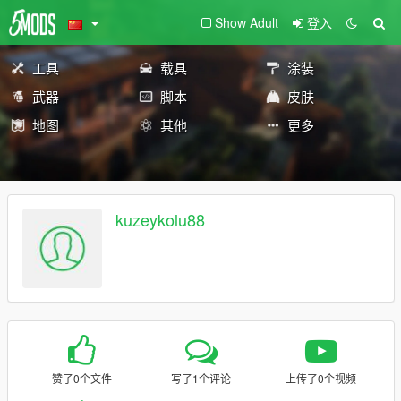
Show Adult
登入
工具
载具
涂装
武器
脚本
皮肤
地图
其他
更多
kuzeykolu88
赞了0个文件
写了1个评论
上传了0个视频