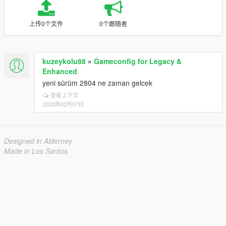
上传0个文件
0个跟随者
kuzeykolu88
»
Gameconfig for Legacy &
Enhanced
yeni sürüm 2804 ne zaman gelcek
查看上下文
2023年02月07日
Designed in Alderney
Made in Los Santos