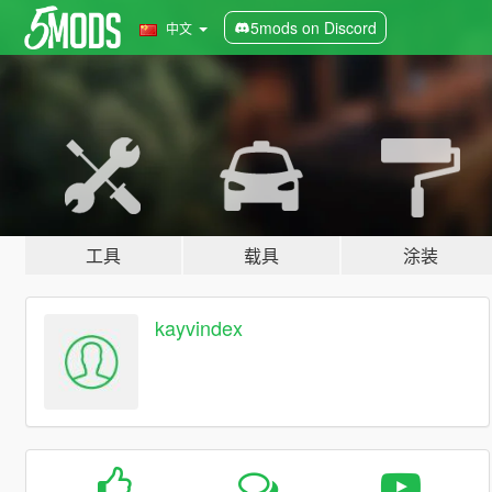
5mods on Discord
中文
工具
载具
涂装
kayvindex