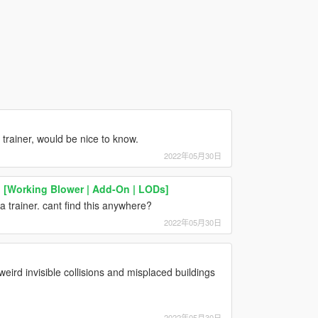
 trainer, would be nice to know.
2022年05月30日
 [Working Blower | Add-On | LODs]
 trainer. cant find this anywhere?
2022年05月30日
weird invisible collisions and misplaced buildings
2022年05月30日