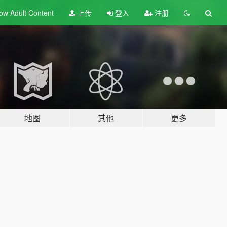
ow Adult
Content
上传
登入
注册
地图
其他
更多