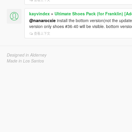
kayvindex
»
Ultimate Shoes Pack (for Franklin) [A
@nanarocxie
install the bottom version(not the update)
version only shoes #36-40 will be visible. bottom vers
查看上下文
Designed in Alderney
Made in Los Santos