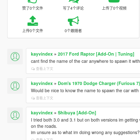
赞了0个文件
写了4个评论
上传了0个视频
上传0个文件
0个跟随者
kayvindex
»
2017 Ford Raptor [Add-On | Tuning]
cant find the name of the car anywhere to spawn it with
查看上下文
kayvindex
»
Dom's 1970 Dodge Charger (Furious 7)
Would be nice to know the name to spawn the car with a
查看上下文
kayvindex
»
Shibuya [Add-On]
I tried both 3.0 and 3.1 but on both versions im getting 
on the roads.
im unsure as to what im doing wrong any suggestions?
查看上下文