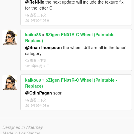
@ReNNie
the next update will include the texture fix
for the letter C
查看上下文
2019年09月07日
kaiko88
»
5Zigen FN01R-C Wheel (Paintable -
Replace)
@BrianThompson
the wheel_drft are all in the tuner
category
查看上下文
2019年09月06日
kaiko88
»
5Zigen FN01R-C Wheel (Paintable -
Replace)
@OdinPagan
soon
查看上下文
2019年09月06日
Designed in Alderney
Made in Los Santos