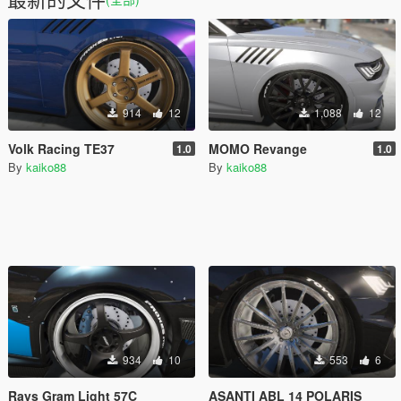
914
12
1,088
12
Volk Racing TE37
MOMO Revange
1.0
1.0
By
kaiko88
By
kaiko88
934
10
553
6
Rays Gram Light 57C
ASANTI ABL 14 POLARIS