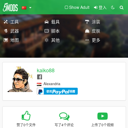
Show Adult
登入
工具
载具
涂装
武器
脚本
皮肤
地图
其他
更多
kaiko88
Alexandria
使用
捐赠
赞了0个文件
写了4个评论
上传了0个视频