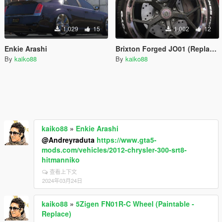
1,029
15
1,002
12
Enkie Arashi
Brixton Forged JO01 (Replacement)
By
kaiko88
By
kaiko88
kaiko88
»
Enkie Arashi
@Andreyraduta
https://www.gta5-
mods.com/vehicles/2012-chrysler-300-srt8-
hitmanniko
查看上下文
2024年03月24日
kaiko88
»
5Zigen FN01R-C Wheel (Paintable -
Replace)