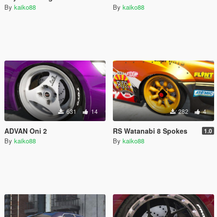
By
kaiko88
By
kaiko88
631
14
282
4
ADVAN Oni 2
RS Watanabi 8 Spokes
1.0
By
kaiko88
By
kaiko88