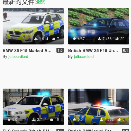
最新的文件
(全部)
1,914
7
4.67
7,456
30
BMW X5 F15 Marked ARV Updated [ELS]
British BMW X5 F15 Unmarked Traffic Vehicle ELS
1.0
0.1
By
jetboardlord
By
jetboardlord
5.0
2,717
10
5.0
1,922
9
ELS Generic British BMW X5 F15 TRAFFIC
British BMW 530d F11 ARV Airport Beaconed [ELS]
1.0
1.0