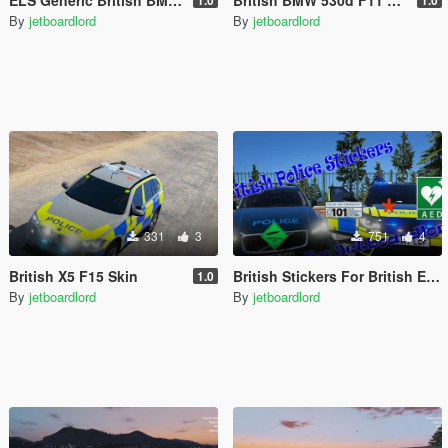
By
jetboardlord
By
jetboardlord
331
3
751
4
British X5 F15 Skin
British Stickers For British Emergency Cars
1.0
By
jetboardlord
By
jetboardlord