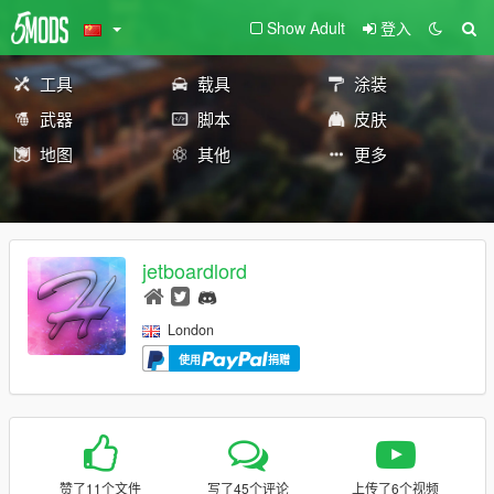
Show Adult
登入
工具
载具
涂装
武器
脚本
皮肤
地图
其他
更多
jetboardlord
London
使用
捐赠
赞了11个文件
写了45个评论
上传了6个视频