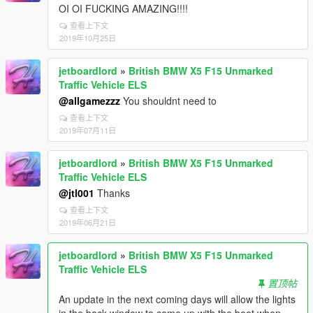
OI OI FUCKING AMAZING!!!!
查看上下文
2019年10月25日
jetboardlord
»
British BMW X5 F15 Unmarked
Traffic Vehicle ELS
@allgamezzz
You shouldnt need to
查看上下文
2019年07月11日
jetboardlord
»
British BMW X5 F15 Unmarked
Traffic Vehicle ELS
@jtl001
Thanks
查看上下文
2019年06月21日
jetboardlord
»
British BMW X5 F15 Unmarked
Traffic Vehicle ELS
置顶帖
An update in the next coming days will allow the lights
in the back window to come up with the boot when