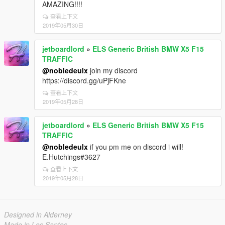
AMAZING!!!!
查看上下文
2019年05月30日
jetboardlord
»
ELS Generic British BMW X5 F15
TRAFFIC
@nobledeulx
join my discord
https://discord.gg/uPjFKne
查看上下文
2019年05月28日
jetboardlord
»
ELS Generic British BMW X5 F15
TRAFFIC
@nobledeulx
if you pm me on discord i will!
E.Hutchings#3627
查看上下文
2019年05月28日
Designed in Alderney
Made in Los Santos