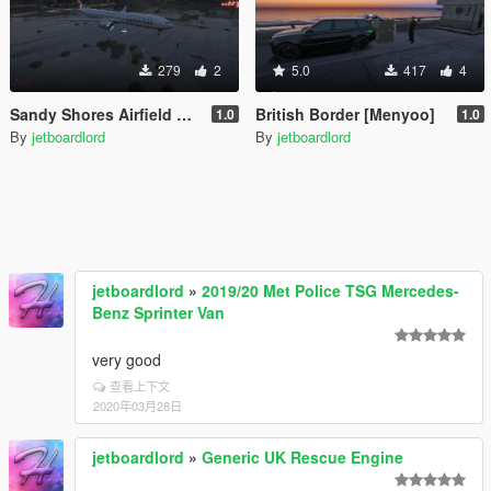
279
2
5.0
417
4
Sandy Shores Airfield Correct [Menyoo]
British Border [Menyoo]
1.0
1.0
By
jetboardlord
By
jetboardlord
jetboardlord
»
2019/20 Met Police TSG Mercedes-
Benz Sprinter Van
very good
查看上下文
2020年03月28日
jetboardlord
»
Generic UK Rescue Engine