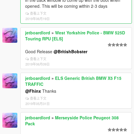
opened. This will be coming within 2-3 days
查看上下文
2019年06月19日
jetboardlord
»
West Yorkshire Police - BMW 525D
Touring RPU [ELS]
Good Release
@BritishBobster
查看上下文
2019年06月09日
jetboardlord
»
ELS Generic British BMW X5 F15
TRAFFIC
@Fhinx
Thanks
查看上下文
2019年05月31日
jetboardlord
»
Merseyside Police Peugeot 308
Pack