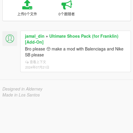
上传0个文件
0个跟随者
jamal_din
»
Ultimate Shoes Pack (for Franklin)
[Add-On]
Bro please 🥺 make a mod with Balenciaga and Nike
SB please
查看上下文
2024年07月21日
Designed in Alderney
Made in Los Santos