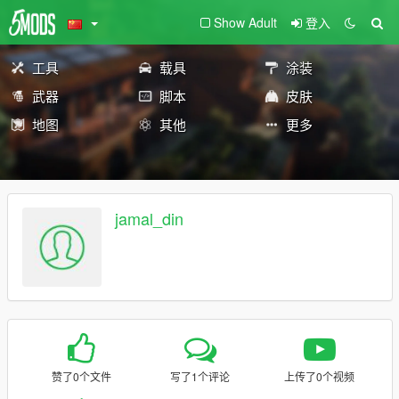
Show Adult
登入
工具
载具
涂装
武器
脚本
皮肤
地图
其他
更多
jamal_din
赞了0个文件
写了1个评论
上传了0个视频