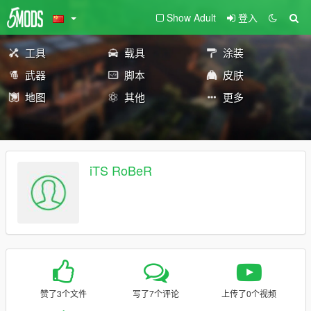
Show Adult
登入
工具
载具
涂装
武器
脚本
皮肤
地图
其他
更多
iTS RoBeR
赞了3个文件
写了7个评论
上传了0个视频