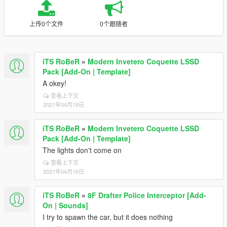
上传0个文件
0个跟随者
iTS RoBeR
»
Modern Invetero Coquette LSSD
Pack [Add-On | Template]
A okey!
查看上下文
2021年04月19日
iTS RoBeR
»
Modern Invetero Coquette LSSD
Pack [Add-On | Template]
The lights don't come on
查看上下文
2021年04月16日
iTS RoBeR
»
8F Drafter Police Interceptor [Add-
On | Sounds]
I try to spawn the car, but it does nothing