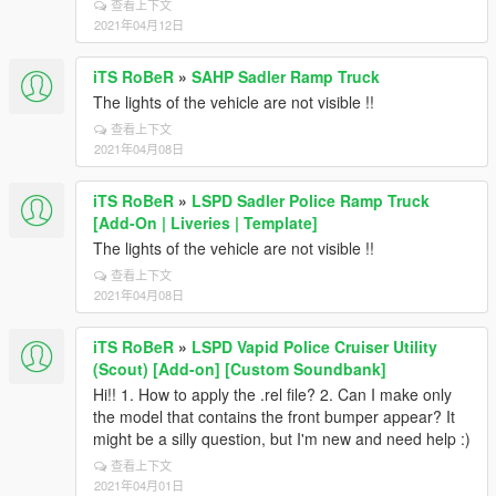
查看上下文
2021年04月12日
iTS RoBeR
»
SAHP Sadler Ramp Truck
The lights of the vehicle are not visible !!
查看上下文
2021年04月08日
iTS RoBeR
»
LSPD Sadler Police Ramp Truck
[Add-On | Liveries | Template]
The lights of the vehicle are not visible !!
查看上下文
2021年04月08日
iTS RoBeR
»
LSPD Vapid Police Cruiser Utility
(Scout) [Add-on] [Custom Soundbank]
Hi!! 1. How to apply the .rel file? 2. Can I make only
the model that contains the front bumper appear? It
might be a silly question, but I'm new and need help :)
查看上下文
2021年04月01日