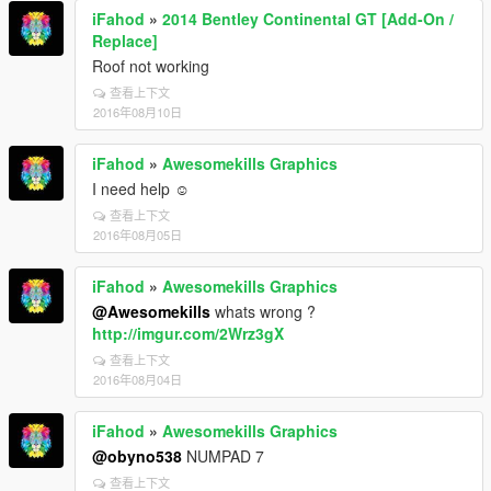
iFahod
»
2014 Bentley Continental GT [Add-On /
Replace]
Roof not working
查看上下文
2016年08月10日
iFahod
»
Awesomekills Graphics
I need help ☺
查看上下文
2016年08月05日
iFahod
»
Awesomekills Graphics
@Awesomekills
whats wrong ?
http://imgur.com/2Wrz3gX
查看上下文
2016年08月04日
iFahod
»
Awesomekills Graphics
@obyno538
NUMPAD 7
查看上下文