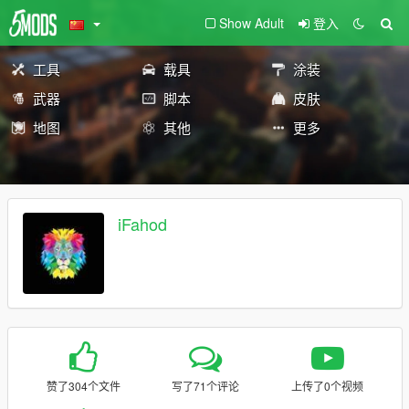
Show Adult
登入
工具
载具
涂装
武器
脚本
皮肤
地图
其他
更多
iFahod
赞了304个文件
写了71个评论
上传了0个视频