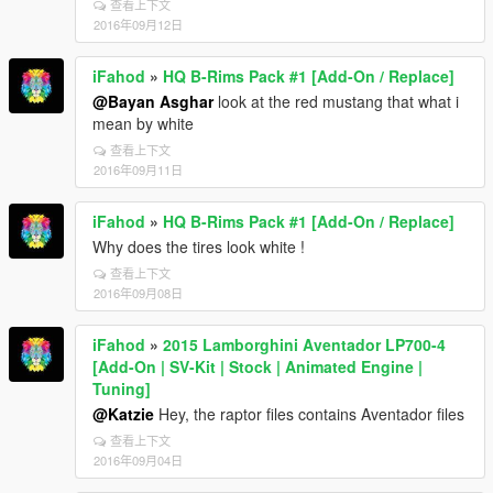
查看上下文
2016年09月12日
iFahod
»
HQ B-Rims Pack #1 [Add-On / Replace]
@Bayan Asghar
look at the red mustang that what i
mean by white
查看上下文
2016年09月11日
iFahod
»
HQ B-Rims Pack #1 [Add-On / Replace]
Why does the tires look white !
查看上下文
2016年09月08日
iFahod
»
2015 Lamborghini Aventador LP700-4
[Add-On | SV-Kit | Stock | Animated Engine |
Tuning]
@Katzie
Hey, the raptor files contains Aventador files
查看上下文
2016年09月04日