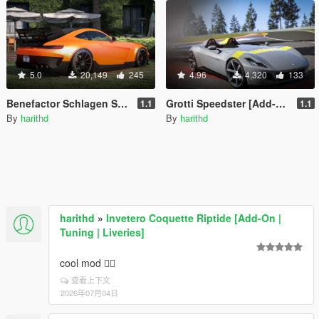
5.0
20,149
245
4.96
4,320
133
Benefactor Schlagen STR [Add-On]
Grotti Speedster [Add-On | Tuning]
1.1
1.1
By
harithd
By
harithd
harithd
»
Invetero Coquette Riptide [Add-On |
Tuning | Liveries]
cool mod 👍🏽
查看上下文
2026年07月04日