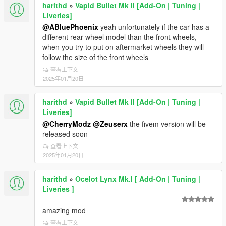
harithd
»
Vapid Bullet Mk II [Add-On | Tuning |
Liveries]
@ABluePhoenix
yeah unfortunately if the car has a
different rear wheel model than the front wheels,
when you try to put on aftermarket wheels they will
follow the size of the front wheels
查看上下文
2025年01月20日
harithd
»
Vapid Bullet Mk II [Add-On | Tuning |
Liveries]
@CherryModz
@Zeuserx
the fivem version will be
released soon
查看上下文
2025年01月20日
harithd
»
Ocelot Lynx Mk.I [ Add-On | Tuning |
Liveries ]
amazing mod
查看上下文