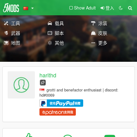
Show Adult
登入
工具
载具
涂装
武器
脚本
皮肤
地图
其他
更多
harithd
grotti and benefactor enthusiast | discord:
hd#0069
使用
捐赠
在
支持我