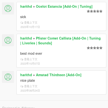
harithd
»
Ocelot Estancia [Add-On | Tuning]
sick
查看上下文
2023年10月17日
harithd
»
Pfister Comet Callista [Add-On | Tuning
| Liveries | Sounds]
best mod ever
查看上下文
2023年10月07日
harithd
»
Amstad Thirdteen [Add-On]
nice plate
查看上下文
2023年08月24日
Designed in Alderney