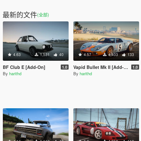
最新的文件
(全部)
4.63
1,531
40
4.57
4,403
133
BF Club E [Add-On]
Vapid Bullet Mk II [Add-On | Tuning | Liveries]
1.0
1.0
By
harithd
By
harithd