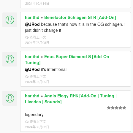
2024年10月14日
harithd
»
Benefactor Schlagen STR [Add-On]
@JRod
because that's how it is in the OG schlagen. i
just didn't change it
查看上下文
2024年07月08日
harithd
»
Enus Super Diamond S [Add-On |
Tuning]
@JRod
it's intentional
查看上下文
2024年07月05日
harithd
»
Annis Elegy RH6 [Add-On | Tuning |
Liveries | Sounds]
legendary
查看上下文
2024年06月02日