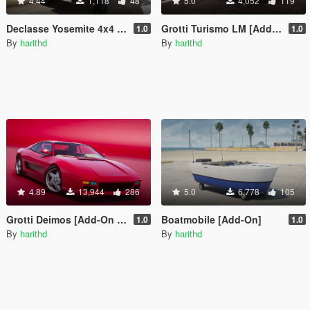
4.44
1,118
48
5.0
4,052
119
Declasse Yosemite 4x4 [Add-On]
Grotti Turismo LM [Add-On | Tuning]
1.0
1.0
By
harithd
By
harithd
4.89
13,944
286
5.0
6,778
105
Grotti Deimos [Add-On | Tuning]
Boatmobile [Add-On]
1.0
1.0
By
harithd
By
harithd