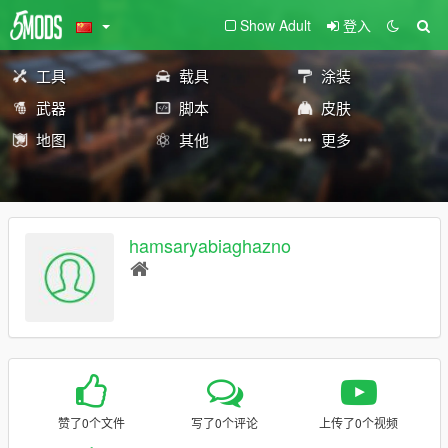
Show Adult
登入
工具
载具
涂装
武器
脚本
皮肤
地图
其他
更多
hamsaryabiaghazno
赞了0个文件
写了0个评论
上传了0个视频