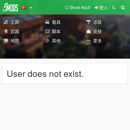
Show Adult
登入
工具
载具
涂装
武器
脚本
皮肤
地图
其他
更多
User does not exist.